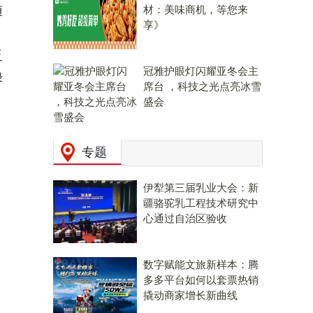
随
材：美味商机，等您来
享》
泛
冠雅护眼灯闪耀亚冬会主
绿
席台 ，科技之光点亮冰雪
盛会
专题
伊犁第三届乳业大会：新
疆骆驼乳工程技术研究中
心通过自治区验收
数字赋能文旅新样本：腾
多多平台如何以套票热销
撬动商家增长新曲线