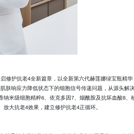
启修护抗老4全新篇章，以全新第六代赫莲娜绿宝瓶精华
对改善肌肤响应力降低状态下的细胞信号传递问题，从源头解
香纳米级细胞精粹6、依克多因7、烟酰胺及抗坏血酸8、
、放大抗老4效果，建立修护抗老4正循环。