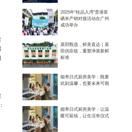
2025年“桂品入湾”贵港富
硒米产销对接活动在广州
成功举办
数
菜田甄选，鲜美直达｜菜
端
田供应链，重塑净菜新鲜
标准
国
能率日式厨房美学：既要
此刻温馨，也要未来可期
建
：
能率日式厨房美学：让温
暖可延续，让生活有仪式