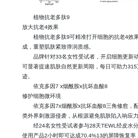
植物抗老多肽9
放大抗老4效果
植物抗老多肽9可精准打开细胞的抗老4效
成，重塑肌肤紧致弹润质感。
品牌针对33名女性受试者，开启细胞更新
可显著提速肌肤自然更新周期，每日可助力31
迹。
依克多因7 x烟酰胺x抗坏血酸8
修护细胞微环境
依克多因7x烟酰胺x抗坏血酸8三角修愈
类外界刺激源侵袭，从根源避免肌肤陷入响应力
经24名女性受试者参与28天TEWL经皮
使用产品2小时即可达成70.4%13的屏障恢