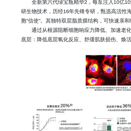
全新第六代绿宝瓶精华‌2，每泵注入10亿1
研生物技术，历经16年先锋专研，甄选高活性
胞"信使"。其独特双层脂质膜结构，可快速亲
通过从根源阻断细胞响应力降低、加速老
底层：降低底层氧化反应、舒缓肌肤损伤、焕