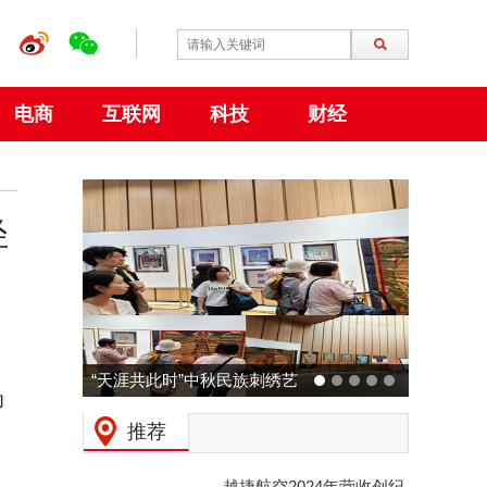
电商
互联网
科技
财经
轻
“天涯共此时”中秋民族刺绣艺
为
术特展 在大阪世博会中国馆
推荐
成功举行
越捷航空2024年营收创纪