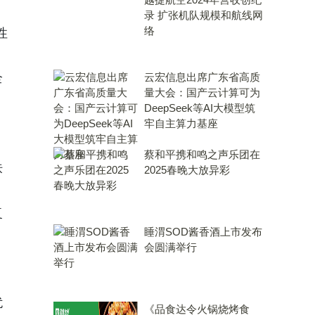
录 扩张机队规模和航线网
络
性
，
全
云宏信息出席广东省高质
量大会：国产云计算可为
DeepSeek等AI大模型筑
牢自主算力基座
蔡和平携和鸣之声乐团在
肤
2025春晚大放异彩
复
睡渭SOD酱香酒上市发布
会圆满举行
扰
《品食达令火锅烧烤食