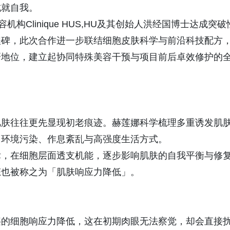
成就自我。
机构Clinique HUS,HU及其创始人洪经国博士达成突破
程碑，此次合作进一步联结细胞皮肤科学与前沿科技配方
研地位，建立起协同特殊美容干预与项目前后卓效修护的
肌肤往往更先显现初老痕迹。赫莲娜科学梳理多重诱发肌
、环境污染、作息紊乱与高强度生活方式。
律，在细胞层面透支机能，逐步影响肌肤的自我平衡与修
态也被称之为「肌肤响应力降低」。
层的细胞响应力降低，这在初期肉眼无法察觉，却会直接