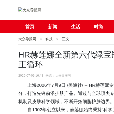
首页
新闻
生活
时尚
大众导报网
社会
科技
国际
正文
母婴
HR赫莲娜全新第六代绿宝瓶精
正循环
2026-07-09 16:43 来源： 大众导报网
上海2026年7月9日 /美通社/ -- H
分，打造先锋前沿护肤产品。通过与全球顶尖
机制及皮肤科学领域，不断开拓细胞护肤边界
自1902年创立以来，赫莲娜始终秉持"科