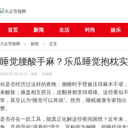
首页
新闻
生活
时尚
娱乐
大众导报网
社会
新闻
国际
正文
母婴
睡觉腰酸手麻？乐瓜睡觉抱枕实
2026-07-09 16:21 来源： 互联网
你是否经历过这样的夜晚：侧睡时手臂被压得麻木不堪
来酸胀；膝盖相互挤压，连翻身都变得艰难。这些看似
常，甚至认为“睡觉可以将就”。然而，睡眠健康专家指
整。
是否存在一款工具，能真正化解这些夜间困扰？近年来，
角，其倡导的“调养护”理念，宣称能为侧睡、仰睡提供