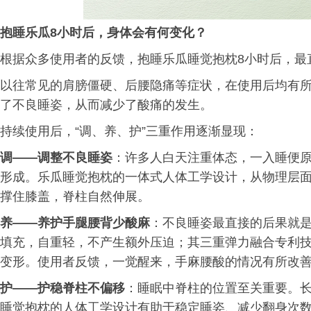
抱睡乐瓜
8
小时后，身体会有何变化？
根据众多使用者的反馈，抱睡乐瓜睡觉抱枕8小时后，最
以往常见的肩膀僵硬、后腰隐痛等症状，在使用后均有
了不良睡姿，从而减少了酸痛的发生。
持续使用后，“调、养、护”三重作用逐渐显现：
调——调整不良睡姿
：许多人白天注重体态，一入睡便
形成。乐瓜睡觉抱枕的一体式人体工学设计，从物理层面
撑住膝盖，脊柱自然伸展。
养——养护手腿腰背少酸麻
：不良睡姿最直接的后果就
填充，自重轻，不产生额外压迫；其三重弹力融合专利
变形。使用者反馈，一觉醒来，手麻腰酸的情况有所改
护——护稳脊柱
不
偏移
：睡眠中脊柱的位置至关重要。
睡觉抱枕的人体工学设计有助于稳定睡姿、减少翻身次