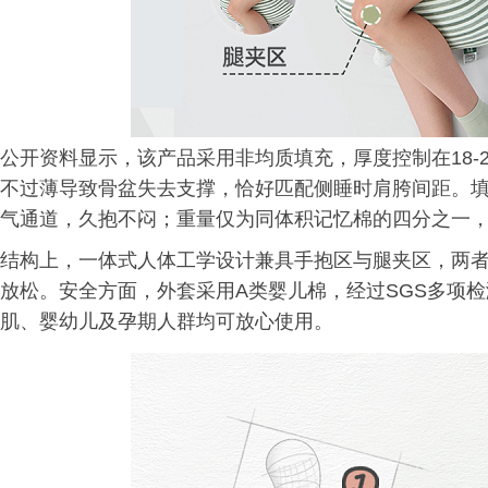
公开资料显示，该产品采用非均质填充，厚度控制在18-
不过薄导致骨盆失去支撑，恰好匹配侧睡时肩胯间距。填
气通道，久抱不闷；重量仅为同体积记忆棉的四分之一
结构上，一体式人体工学设计兼具手抱区与腿夹区，两
放松。安全方面，外套采用A类婴儿棉，经过SGS多项
肌、婴幼儿及孕期人群均可放心使用。