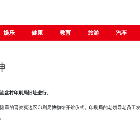
娱乐
健康
教育
旅游
汽车
神
油盆村印刷局旧址进行。
隆重的晋察冀边区印刷局博物馆开馆仪式。印刷局的老领导老员工
。