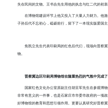
失在民间的文物。王书合先生用他的执念与红二代的初衷
在博物馆建设环节上他又投入了大量人力财力。他激动
子孙后代不忘初心，砥砺前行，留下了一本现实版爱国主
焦凯立先生代表印刷局的红色后代们，现场向晋察冀边
物。
晋察冀边区印刷局博物馆在隆重热烈的气氛中完成了
国家红色文化办公室原副主任胡呈军先生在参观博物馆
非常有意义的一件事，也是石家庄市市委市政府的一项政
好博物馆的教育和思想引领作用。更要认真研究好晋察冀