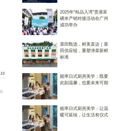
2025年“桂品入湾”贵港富
硒米产销对接活动在广州
成功举办
菜田甄选，鲜美直达｜菜
田供应链，重塑净菜新鲜
标准
10
能率日式厨房美学：既要
此刻温馨，也要未来可期
不
能率日式厨房美学：让温
暖可延续，让生活有仪式