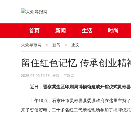
首页
新闻
生活
时尚
大众导报网
社会
新闻
国际
正文
母婴
留住红色记忆 传承创业精
2026-07-09 15:38 来源： 互联网
近日，晋察冀边区印刷局博物馆建成开馆仪式灵寿县
上午10点，石家庄市灵寿县县委县政府在这里主持了
来了贺信贺电，二十多名红二代亲临现场参加了揭牌仪式