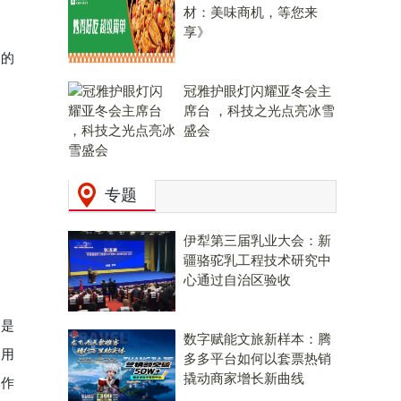
材：美味商机，等您来
享》
们的
冠雅护眼灯闪耀亚冬会主
席台 ，科技之光点亮冰雪
盛会
文
专题
伊犁第三届乳业大会：新
疆骆驼乳工程技术研究中
心通过自治区验收
，是
数字赋能文旅新样本：腾
利用
多多平台如何以套票热销
撬动商家增长新曲线
的作