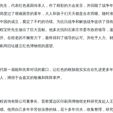
生，代表红色基因传承人，作了精彩的大会发言，并回顾了战争
局度过了艰难困苦的童年，大人和孩子们天天都是合衣而睡。随时
中国的成立，奠定了不朽的功绩。为抗日战争和解放战争提供了强
程宝怀先生做出了巨大贡献。他多次找到石家庄市委市政府领导，
开。在程老的不懈努力下，最终得到了领导的认可。并给予人力、
刷局旧址建立红色博物馆的愿望。
留一扇能和先辈对话的窗口，让红色的根脉能实实在在扎进更多
人，搏得于会嘉宾的敬佩和阵阵掌声。
咨询有限公司董事长、晋察冀边区印刷局博物馆史料研究发起人
感。他用自己多年辛苦创业挣的钱，花十多年功夫，收集整理，研