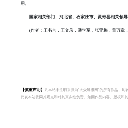
用。
国家相关部门、河北省、石家庄市、灵寿县相关领导
(作者：王书合，王文录，潘学军，张亚梅，董万章，
【慎重声明】
凡本站未注明来源为"大众导报网"的所有作品，
代表本站赞同其观点和对其真实性负责。如因作品内容、版权和其