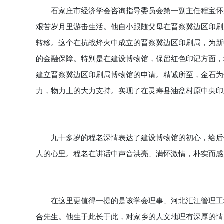
石家庄市经济学会咨询指导委员会第一副主任程宝怀先
艰苦岁月里游击生活。他自小跟随父母在晋察冀边区印刷
转移。这个在抗战烽火中成立的晋察冀边区印刷局，为新
的金融保障。特别是在建设博物馆，保留红色印记方面，
建立晋察冀边区印刷局博物馆的申请。精诚所至，金石为
力，物力上的大力支持。实现了在灵寿县油盆村原中央印
九十多岁的程老深情表达了建设博物馆的初心，给后代
人的心里。程老在讲话中声音洪亮、满怀激情，朴实而感
在这里更值得一提的是该学会理事、河北汇江管理工程
合先生。他生于此长于此，对家乡的人文地理有深厚的情