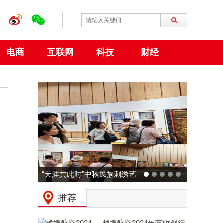
电商
互联网
科技
财经
发
“天涯共此时”中秋民族刺绣艺
术特展 在大阪世博会中国馆
推荐
成功举行
越捷航空2024年营收创纪