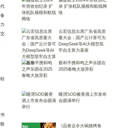
录 扩张机队规模和航线网
年代
络
准备
有力
云宏信息出席广东省高质
递交
量大会：国产云计算可为
财
DeepSeek等AI大模型筑
牢自主算力基座
蔡和平携和鸣之声乐团在
2025春晚大放异彩
年轻
睡渭SOD酱香酒上市发布
会圆满举行
王书
究散
《品食达令火锅烧烤食