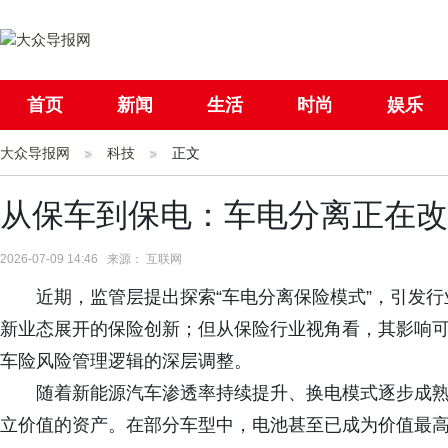
首页
新闻
生活
时尚
娱乐
大众导报网
社会
科技
国际
正文
母婴
从保车到保电：车电分离正在改
2026-07-09 14:46 来源： 互联网
近期，监管层提出探索“车电分离保险模式”，引发
新业态展开的保险创新；但从保险行业视角看，其影响
车险风险管理逻辑的深层调整。
随着新能源汽车渗透率持续提升、换电模式逐步成
立价值的资产。在部分车型中，电池甚至已成为价值最