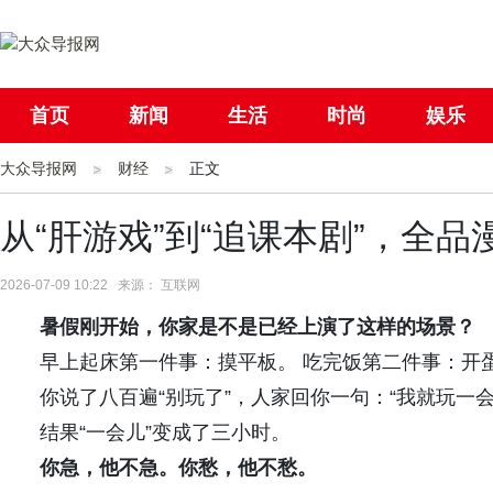
首页
新闻
生活
时尚
娱乐
大众导报网
社会
财经
国际
正文
母婴
从“肝游戏”到“追课本剧”，全品
2026-07-09 10:22 来源： 互联网
暑假
刚开始，
你家是不是已经上演了这样的场景？
早上起床第一件事：摸平板。 吃完饭第二件事：开
你说了八百遍“别玩了”，人家回你一句：“我就玩一会
结果“一会儿”变成了三小时。
你急，他不急。你愁，他不愁。