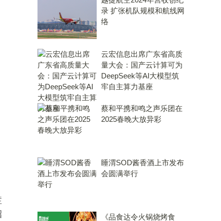
录 扩张机队规模和航线网
络
云宏信息出席广东省高质
量大会：国产云计算可为
DeepSeek等AI大模型筑
牢自主算力基座
蔡和平携和鸣之声乐团在
2025春晚大放异彩
睡渭SOD酱香酒上市发布
会圆满举行
，
症
招
《品食达令火锅烧烤食