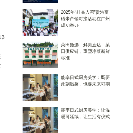
2025年“桂品入湾”贵港富
硒米产销对接活动在广州
保
成功举办
，
β
菜田甄选，鲜美直达｜菜
田供应链，重塑净菜新鲜
衰
标准
衰
能率日式厨房美学：既要
此刻温馨，也要未来可期
能率日式厨房美学：让温
暖可延续，让生活有仪式