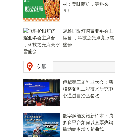
循
材：美味商机，等您来
享》
冠雅护眼灯闪耀亚冬会主
席台 ，科技之光点亮冰雪
盛会
专题
伊犁第三届乳业大会：新
疆骆驼乳工程技术研究中
心通过自治区验收
数字赋能文旅新样本：腾
多多平台如何以套票热销
撬动商家增长新曲线