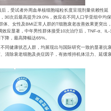
干预后，受试者外周血单核细胞端粒长度呈现剂量依赖性延
3%，30次后最高提升29.0%，效应在不同人口学亚组中均
群体、女性及BMI正常人群的T细胞衰老改善效果更突出
效应显著，中年男性群体接受10次治疗后，TNF-α、IL-1
下降，最高降幅达65%。
、不同健康状态人群，均展现出与国际研究一致的显著抗
度、清除衰老细胞及炎症因子，有效维持机体活力、延缓