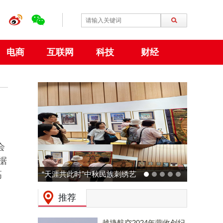
电商
互联网
科技
财经
会
据
高
“天涯共此时”中秋民族刺绣艺
动力火车 × 广州
术特展 在大阪世博会中国馆
预热：拒绝压力，
推荐
成功举行
起现场「干翻
越捷航空2024年营收创纪