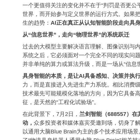
一个更值得关注的变化并不在于“判罚是否更公
世界，而开始参与定义世界的运行方式。如果
生的趋势：
AI正在
真正
从认知智能阶段走向具
从“信息世界”
，
走向
“物理世界”的系统跃迁
过去的大模型主要解决语言理解、图像识别与内
系统之后，它必须面对一个完全不同的现实问
并非单纯的算力或算法升级，而是一场从“信息世
具身智能的本质，是让AI具备感知、决策并执
力，而是直接进入先进生产力系统。相比消费
技术最先可能规模化落地的方向，因为它具备
征，是天然的“工程化试验场”。
在此背景下，7月2日，
兰剑智能（688557）
动
，
众多投资者和媒体嘉宾受邀到场，切身了
以通用大脑Blue Brain为主的多个技术应用