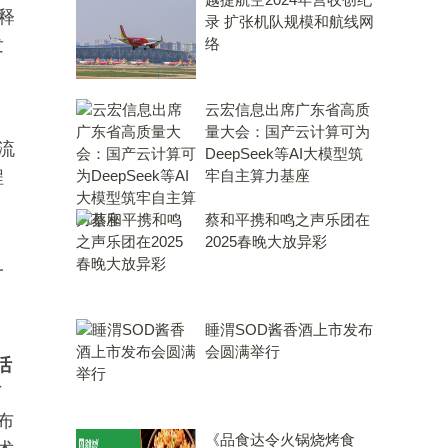
释
录 扩张机队规模和航线网
发
络
云宏信息出席广东省高质
量大会：国产云计算可为
流
DeepSeek等AI大模型筑
程
牢自主算力基座
蔡和平携和鸣之声乐团在
2025春晚大放异彩
一
睡渭SOD酱香酒上市发布
会圆满举行
活
了
布
《品食达令火锅烧烤食