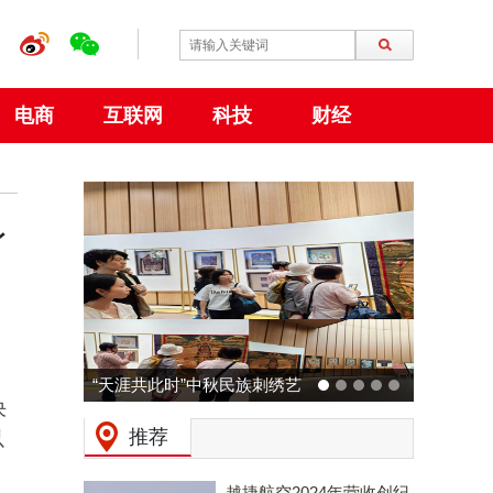
电商
互联网
科技
财经
身
动力火车 × 广州草莓音乐节
决
预热：拒绝压力，和Z时代一
推荐
以
起现场「干翻老板」！
越捷航空2024年营收创纪