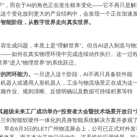
平”，而在于AI的角色正在发生根本变化——它不再只是解
把这个变化放到更大的产业结构中，会发现一个正在加速
身智能阶段
，
从数字世界走向真实世界
。
容生成问题，本质上是“理解世界”。但当AI进入制造与物
题——如何在真实物理环境中完成连续动作执行。这一过
界”进入“物理世界”的系统跃迁。
行的闭环能力。
一旦进入这个阶段，AI不再只具备软件能
级机器人或通用人形机器人，工业与物流场景正在成为这
高频作业、规则清晰、反馈明确以及数据可持续积累等特
在其超级未来工厂成功举办
“投资者大会暨技术场景开放日”
解兰剑智能软硬件一体化的具身智能系统解决方案并参观
场景。早在6月3日的LET广州物流展会上，公司已正式对外发