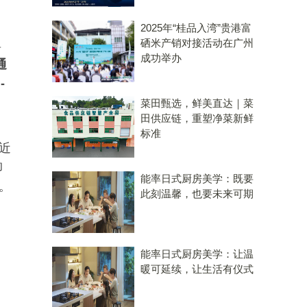
2025年“桂品入湾”贵港富
硒米产销对接活动在广州
具
成功举办
通
-
菜田甄选，鲜美直达｜菜
田供应链，重塑净菜新鲜
标准
近
卸
能率日式厨房美学：既要
。
此刻温馨，也要未来可期
能率日式厨房美学：让温
暖可延续，让生活有仪式