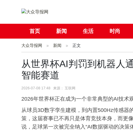
首页
新闻
生活
时尚
大众导报网
社会
新闻
国际
正文
母婴
从世界杯AI判罚到机器人
智能赛道
2026-07-08 17:48 来源： 互联网
2026年世界杯正在成为一个非常典型的AI技术
从球员3D数字孪生建模，到内置500Hz传感
策，这届赛事已不再只是体育竞技本身，而更
说，足球第一次被完全纳入“AI数据驱动的决策