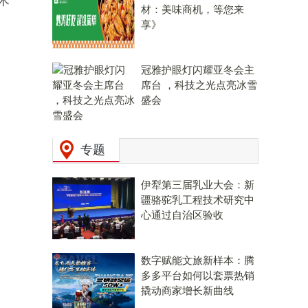
术
材：美味商机，等您来
享》
冠雅护眼灯闪耀亚冬会主
席台 ，科技之光点亮冰雪
盛会
专题
伊犁第三届乳业大会：新
疆骆驼乳工程技术研究中
心通过自治区验收
数字赋能文旅新样本：腾
多多平台如何以套票热销
撬动商家增长新曲线