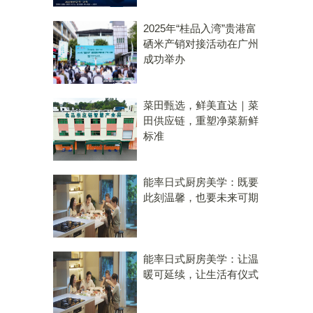
2025年“桂品入湾”贵港富
硒米产销对接活动在广州
成功举办
菜田甄选，鲜美直达｜菜
田供应链，重塑净菜新鲜
标准
能率日式厨房美学：既要
此刻温馨，也要未来可期
能率日式厨房美学：让温
暖可延续，让生活有仪式