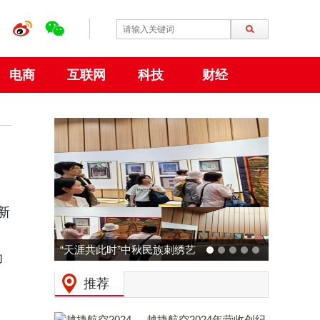
电商
互联网
科技
财经
新
时”中秋民族刺绣艺
动力火车 × 广州草莓音乐节
助
大阪世博会中国馆
预热：拒绝压力，和Z时代一
推荐
功举行
起现场「干翻老板」！
越捷航空2024年营收创纪