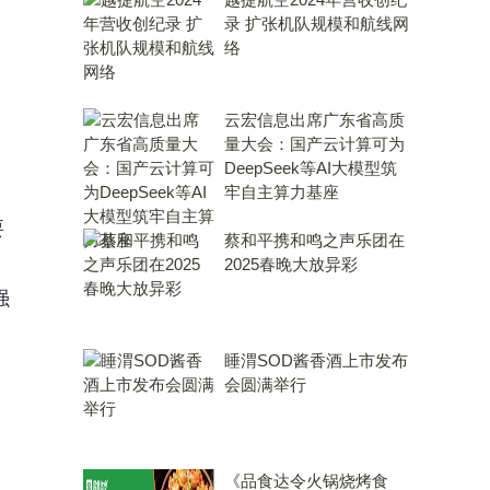
录 扩张机队规模和航线网
络
云宏信息出席广东省高质
量大会：国产云计算可为
DeepSeek等AI大模型筑
牢自主算力基座
要
蔡和平携和鸣之声乐团在
。
2025春晚大放异彩
强
睡渭SOD酱香酒上市发布
会圆满举行
《品食达令火锅烧烤食