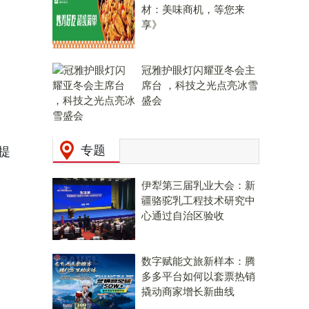
材：美味商机，等您来
享》
冠雅护眼灯闪耀亚冬会主
席台 ，科技之光点亮冰雪
盛会
专题
提
伊犁第三届乳业大会：新
疆骆驼乳工程技术研究中
心通过自治区验收
数字赋能文旅新样本：腾
多多平台如何以套票热销
撬动商家增长新曲线