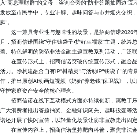
入"高息理财群"的父母；咨询台旁的"防非答题抽周边"
发放至市民手中，专业讲解、趣味问答与市井烟火交织，
脚"。
这一兼具专业性与趣味性的场景，是招商信诺2026
月，招商信诺围绕"守住钱袋子•护好幸福家"主题，统
盖、特色鲜明的防范非法金融主题宣教系列活动，广泛
在宣传形式上，招商信诺突破传统宣传形式，融合品
活力。除构建融合自有IP"树精灵"与活动IP"钱袋子"的
作，推出原创AI动画短视频《奶奶"养老钱"保卫战》，
守护家庭资产安全的核心理念。
招商信诺在线下互动模式方面亦持续创新，寓教于
广大消费者推出答题抽奖、金融知识闯关、趣味投壶等
诺还开展了快闪宣传，以轻量化场景让防非宣教走出固
在宣传内容上，招商信诺坚持靶向科普，聚焦非法