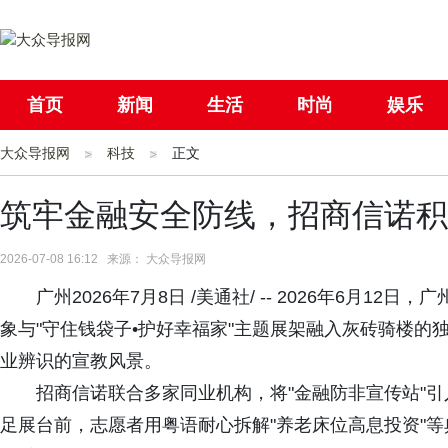
首页
新闻
生活
时尚
娱乐
大众导报网
社会
科技
国际
正文
母婴
筑牢金融安全防线，招商信诺积
2026-07-08 16:12 来源： 大众导报网
广州2026年7月8日 /美通社/ -- 2026年6月1
象与"守住钱袋子•护好幸福家"主题展架融入灰砖骑楼
业辨识的宣教风景。
招商信诺联合多家同业机构，将"金融防非宣传站"
足展台前，志愿者用粤语耐心拆解"养老床位高息投资"