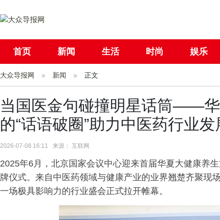
首页
新闻
生活
时尚
娱乐
大众导报网
社会
新闻
国际
正文
母婴
当国医金句碰撞明星话筒——华
的“话语破圈”助力中医药行业发
2026-07-08 16:11 来源： 互联网
2025年6月，北京国家会议中心迎来首届华夏大健康养
牌仪式。来自中医药领域与健康产业的业界翘楚齐聚现
一场极具影响力的行业盛会正式拉开帷幕。