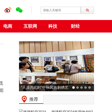
电商
互联网
科技
财经
茂
此时”中秋民族刺绣艺
动力火车 × 广州草莓音乐节
能
在大阪世博会中国馆
预热：拒绝压力，和Z时代一
推荐
成功举行
起现场「干翻老板」！
越捷航空2024年营收创纪