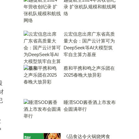
录 扩张机队规模和航线网
络
云宏信息出席广东省高质
量大会：国产云计算可为
DeepSeek等AI大模型筑
牢自主算力基座
蔡和平携和鸣之声乐团在
2025春晚大放异彩
股
材
已
睡渭SOD酱香酒上市发布
会圆满举行
业
户
《品食达令火锅烧烤食