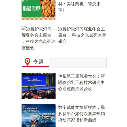
材：美味商机，等您来
享》
冠雅护眼灯闪耀亚冬会主
席台 ，科技之光点亮冰雪
盛会
专题
伊犁第三届乳业大会：新
疆骆驼乳工程技术研究中
心通过自治区验收
数字赋能文旅新样本：腾
多多平台如何以套票热销
撬动商家增长新曲线