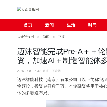
首页
新闻
生活
时尚
大众导报网
社会
新闻
国际
正文
母婴
迈沐智能完成Pre-A＋
资，加速AI＋制造智能体
2026-07-08 15:30 来源： 互联网
迈沐智能科技（南京）有限公司（以下简称"迈沐
物领投，投资金额数千万。本轮融资将用于核心
体的多赛道布局。