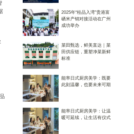
智
据
2025年“桂品入湾”贵港富
硒米产销对接活动在广州
成功举办
客
菜田甄选，鲜美直达｜菜
田供应链，重塑净菜新鲜
标准
能率日式厨房美学：既要
此刻温馨，也要未来可期
品
能率日式厨房美学：让温
暖可延续，让生活有仪式