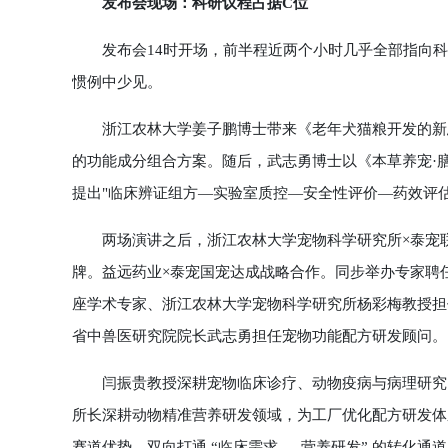
发布会现场：科研议程占据C位
发布会14时开场，前半程近两个小时几乎全部指向科
惯例中少见。
浙江农林大学姜子鹏博士带来《老年犬猫粮开发的新思
的功能成分组合方案。随后，武志勇博士以《本草养宠·
提出"临床辨证组方—实验室质控—安全性评价—药效评
两场演讲之后，浙江农林大学宠物科学研究所×泰宠联
牌。益远药业×泰宠国宠达成战略合作。同步举办专家聘
座学术专家、浙江农林大学宠物科学研究所杨彩梅教授担
省中兽医研究院院长武志勇担任宠物功能配方研发顾问。
闫振贵教授深耕宠物临床诊疗、动物疫病与病理研究，
所长深耕动物精准营养研发领域，为工厂优化配方研发体
赛道优势，双向打通 “临床需求 — 营养研发” 的转化通