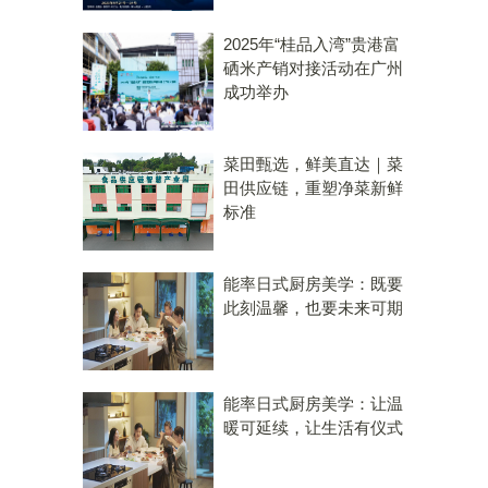
2025年“桂品入湾”贵港富
硒米产销对接活动在广州
成功举办
菜田甄选，鲜美直达｜菜
田供应链，重塑净菜新鲜
标准
能率日式厨房美学：既要
此刻温馨，也要未来可期
能率日式厨房美学：让温
暖可延续，让生活有仪式