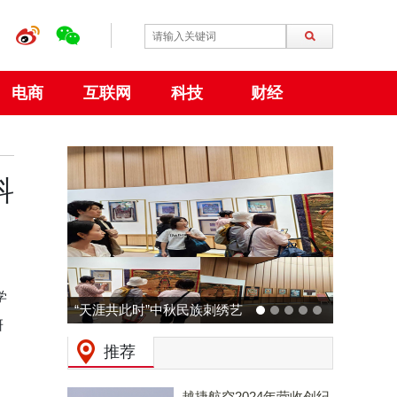
电商
互联网
科技
财经
科
学
动力火车 × 广州草莓音乐节
研
预热：拒绝压力，和Z时代一
推荐
起现场「干翻老板」！
越捷航空2024年营收创纪