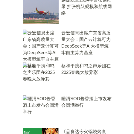
录 扩张机队规模和航线网
络
云宏信息出席广东省高质
量大会：国产云计算可为
DeepSeek等AI大模型筑
牢自主算力基座
蔡和平携和鸣之声乐团在
2025春晚大放异彩
睡渭SOD酱香酒上市发布
会圆满举行
《品食达令火锅烧烤食