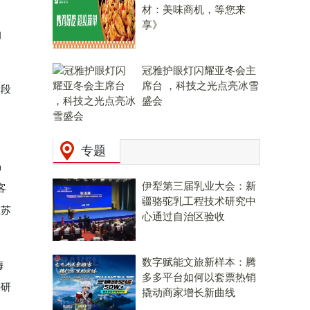
材：美味商机，等您来
享》
的
冠雅护眼灯闪耀亚冬会主
席台 ，科技之光点亮冰雪
阶段
盛会
，
专题
揭
伊犁第三届乳业大会：新
客
疆骆驼乳工程技术研究中
江苏
心通过自治区验收
数字赋能文旅新样本：腾
梅
多多平台如何以套票热销
科研
撬动商家增长新曲线