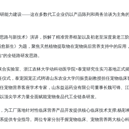
研能力建设——这在多数代工企业仍以产品陈列和商务洽谈为主角
路与新技术》演讲，拆解了精准营养框架以及初老至深度衰老三
膳愈新生》为题，聚焦天然植物提取物在宠物病后营养支持中的应用
估"的全链路研发思路。
合实验室、浙江农林大学动科动医学院×泰宠研究生实习基地正式
任仪式，泰宠国宠正式聘请山东农业大学闫振贵副教授担任宠物临床
任宠物营养客座学术专家，山东益远药业有限公司董事长魏可锋、
以顶尖学术力量全面赋能宠物食品代工全链条研发。
为工厂落地针对性临床营养产品开发提供核心临床技术支撑;杨彩
系提供专业指导。两位专家分别手握宠物临床、宠物营养两大核心
道。