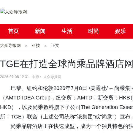
首页
新闻
生活
时尚
娱乐
大众导报网
社会
科技
国际
正文
母婴
TGE在打造全球尚乘品牌酒店
2026-07-08 12:31 来源： 大众导报网
巴黎、纽约和伦敦2026年7月8日 /美通社/ -- 
（AMTD IDEA Group，纽交所：AMTD；新交所：HKB）
HKD），以及尚乘数科旗下子公司The Generation Esse
所：TGE）联合（上述公司统称"该集团"或"尚乘"）
尚乘品牌酒店正在快速成型，成为一个独具特色的