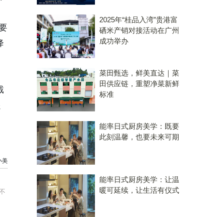
2025年“桂品入湾”贵港富
重要
硒米产销对接活动在广州
成功举办
降
菜田甄选，鲜美直达｜菜
田供应链，重塑净菜新鲜
截
标准
起
能率日式厨房美学：既要
此刻温馨，也要未来可期
小美
能率日式厨房美学：让温
暖可延续，让生活有仪式
不