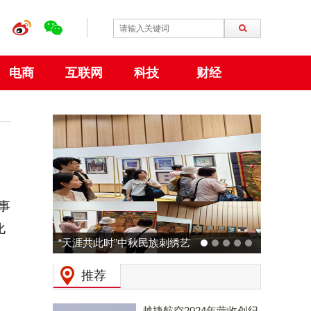
电商
互联网
科技
财经
海事
化
“天涯共此时”中秋民族刺绣艺
术特展 在大阪世博会中国馆
推荐
成功举行
越捷航空2024年营收创纪