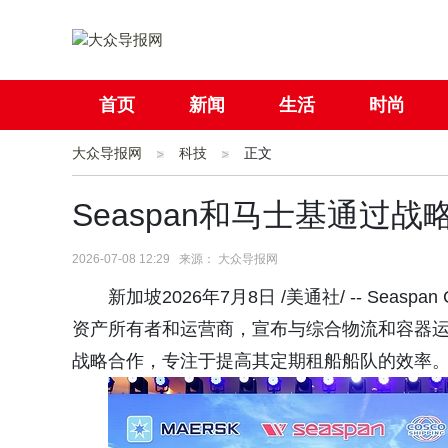
首页
新闻
生活
时尚
大众导报网
社会
科技
国际
正文
母婴
Seaspan和马士基通过
2026-07-08 12:29 来源： 大众导报网
新加坡2026年7月8日 /美通社/ -- Seaspan 
资产所有者和运营商，宣布与综合物流和容器运输领域的全
战略合作，专注于提高其定期租船船队的效率