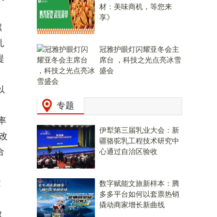
材：美味商机，等您来
享》
螺
扎
冠雅护眼灯闪耀亚冬会主
提
席台 ，科技之光点亮冰雪
盛会
以
专题
率
伊犁第三届乳业大会：新
改
疆骆驼乳工程技术研究中
合
心通过自治区验收
运
数字赋能文旅新样本：腾
多多平台如何以套票热销
撬动商家增长新曲线
做