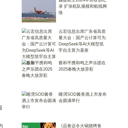
录 扩张机队规模和航线网
络
云宏信息出席广东省高质
量大会：国产云计算可为
DeepSeek等AI大模型筑
牢自主算力基座
蔡和平携和鸣之声乐团在
2025春晚大放异彩
睡渭SOD酱香酒上市发布
会圆满举行
面
的
《品食达令火锅烧烤食