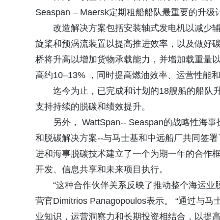
Seaspan – Maersk定期租船船队最重要的升
改造解决方案包括安装轴式发电机以减少
旋桨和预涡流装置以提高推进效率，以及做好碳
桥将升高以增加货物承载能力，并增加载重量以
高约10–13% ，同时提高燃油效率、运营性能
迄今为止，已完成和计划的18艘船的船队升
支持持续的脱碳和绩效提升。
另外， WattSpan-- Seaspan
和脱碳解决方案--与马士基和中远船厂共同签
进和海事脱碳技术建立了一个为期一年的合作框
开发、信息共享和未来项目执行。
“这种合作伙伴关系反映了推动整个海运业脱碳
营官Dimitrios Panagopoulos表示。 
业知识，运营洞察力和长期投资相结合，以提