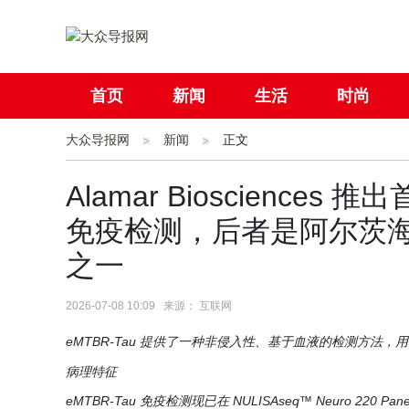
首页
新闻
生活
时尚
大众导报网
社会
新闻
国际
正文
母婴
Alamar Biosciences
免疫检测，后者是阿尔茨
之一
2026-07-08 10:09 来源： 互联网
eMTBR-Tau 提供了一种非侵入性、基于血液的检测方法，
病理特征
eMTBR-Tau 免疫检测现已在 NULISAseq™ Neuro 220 Pa