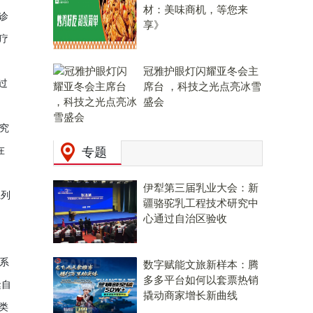
材：美味商机，等您来
诊
享》
治疗
冠雅护眼灯闪耀亚冬会主
通过
席台 ，科技之光点亮冰雪
盛会
研究
在
专题
伊犁第三届乳业大会：新
系列
疆骆驼乳工程技术研究中
心通过自治区验收
 系
数字赋能文旅新样本：腾
多多平台如何以套票热销
缝自
撬动商家增长新曲线
类