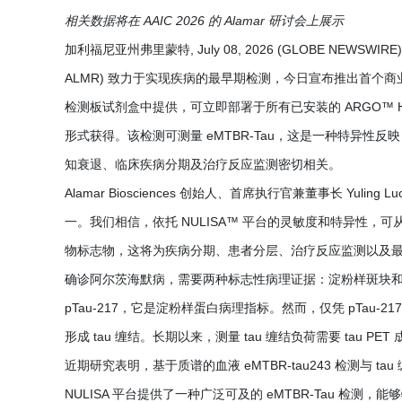
相关数据将在 AAIC 2026 的 Alamar 研讨会上展示
加利福尼亚州弗里蒙特, July 08, 2026 (GLOBE NEWSWIRE) 
ALMR) 致力于实现疾病的最早期检测，今日宣布推出首个商业化 eM
检测板试剂盒中提供，可立即部署于所有已安装的 ARGO™ HT 仪器，并
形式获得。该检测可测量 eMTBR-Tau，这是一种特异性反映
知衰退、临床疾病分期及治疗反应监测密切相关。
Alamar Biosciences 创始人、首席执行官兼董事长 Yul
一。我们相信，依托 NULISA™ 平台的灵敏度和特异性，
物标志物，这将为疾病分期、患者分层、治疗反应监测以及最
确诊阿尔茨海默病，需要两种标志性病理证据：淀粉样斑块和 
pTau-217，它是淀粉样蛋白病理指标。然而，仅凭 pTa
形成 tau 缠结。长期以来，测量 tau 缠结负荷需要 tau 
近期研究表明，基于质谱的血液 eMTBR-tau243 检测与 tau
NULISA 平台提供了一种广泛可及的 eMTBR-Tau 检测，