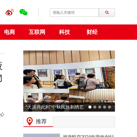
电商
互联网
科技
财经
液
物
“天涯共此时”中秋民族刺绣艺
核心
术特展 在大阪世博会中国馆
推荐
成功举行
越捷航空2024年营收创纪