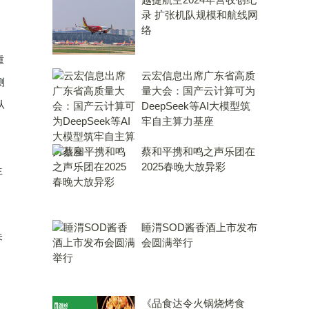
录 扩张机队规模和航线网
络
重
云宏信息出席广东省高质
测
量大会：国产云计算可为
认
DeepSeek等AI大模型筑
牢自主算力基座
蔡和平携和鸣之声乐团在
2025春晚大放异彩
生
：
睡渭SOD酱香酒上市发布
未
会圆满举行
《品食达令火锅烧烤食