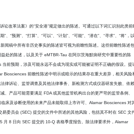
证券诉讼改革法案》的“安全港”规定做出的陈述。可通过以下词汇识别此类前
期”、“预测”、“打算”、“可以”、“计划”、“可能”、“潜在”、“寻求”、“将”，
本新闻稿中所有非历史事实的陈述皆可视为前瞻性陈述。这些前瞻性陈述
免疫检测预期益处的陈述，以及关于 eMTBR-Tau 在阿尔茨海默病研究中重要性的陈
iences 当前预期，涉及可能永远不会成为现实或可能被证明不正确的假设。提
 Biosciences 前瞻性陈述中明示或暗示的结果存在重大差异，相关风险
临法律诉讼、监管调查及其他法律事务、新检测方式或仪器研发失败、依
、产品可能需要满足 FDA 或其他监管机构出台的更严苛的监管条例、
在供临床及诊断使用的未来产品未能取得上市许可、Alamar Biosciences 对
国证券交易委员会 (SEC) 提交的文件中所述的其他风险，包括其不时在 SEC 文
月 8 日向 SEC 提交的 10-Q 表格季度报告。除法律要求外，Alamar