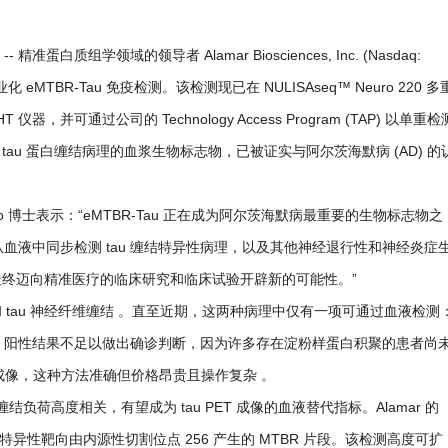
-- 精准蛋白质组学领域的领导者 Alamar Biosciences, Inc. (Nasdaq:
TBR-Tau 免疫检测。该检测现已在 NULISAseq™ Neuro 220 多
可通过公司的 Technology Access Program (TAP) 以单重检
 tau 蛋白缠结病理的血浆生物标志物，已被证实与阿尔茨海默病 (AD) 的
ing Luo 博士表示：“eMTBR-Tau 正在成为阿尔茨海默病最重要的生物标志物之
可从血液中同步检测 tau 缠结特异性病理，以及其他神经退行性和神经炎症
终迈向精准医疗的临床研究和临床试验开辟新的可能性。”
tau 神经纤维缠结 。直至近期，这两种病理中仅有一项可通过血液检测
u-217 阳性结果不足以做出确诊判断，因为许多存在淀粉样蛋白积聚的患者尚
PET 成像，这种方法准确但价格昂贵且操作复杂 。
 缠结负荷高度相关，有望成为 tau PET 成像的血液替代指标。Alamar 的
能够特异性靶向由内源性切割位点 256 产生的 MTBR 片段。该检测高度可扩