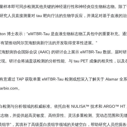
一份微量样本即可同步检测其他关键的神经退行性和神经炎症生物标志物。除了
，可使研究人员直接测量对 tau 靶向疗法的生物学反应，并满足对基于血液的
s Ashton 博士表示：“eMTBR-Tau 是血液生物标志物工具包中的重要补充。
，并有望推动阿尔茨海默病新疗法的开发取得变革性进展。”
阿尔茨海默病协会国际会议 (AAIC) 的研讨会上展示 eMTBR-Tau 数据。届时
发现。研讨会将涵盖该检测的分析性能、与 tau PET 成像的相关性，以及
现已上市。有意通过 TAP 获取单重 eMTBR-Tau 检测或想深入了解关于 Alamar 全
io.com。
检测与分析领域的权威标准。依托自有 NULISA™ 技术和 ARGO™ HT
标志物，并提供超高灵敏度、高特异性、灵活多重检测、宽动态范围和无
质组学”，其填补了高级蛋白质组学领域的关键空白，帮助研究人员挖掘各