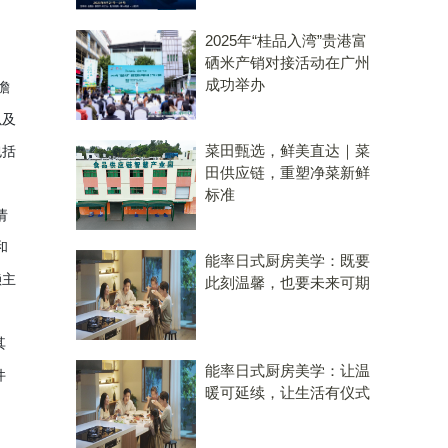
2025年“桂品入湾”贵港富
硒米产销对接活动在广州
成功举办
瞻
以及
菜田甄选，鲜美直达｜菜
包括
田供应链，重塑净菜新鲜
标准
请
和
能率日式厨房美学：既要
赖主
此刻温馨，也要未来可期
其
能率日式厨房美学：让温
件
暖可延续，让生活有仪式