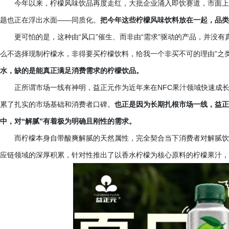
今年以来，柠檬风味饮品再度走红，大批企业涌入即饮赛道，市面上
题也正在浮出水面
——同质化。
把今年这些柠檬风味饮料放在一起，品类
更可怕的是，这种由
“风口”催生、而非由“需求”驱动的产品，并没
么不选择现制柠檬水，非得要买柠檬饮料，给我一个非买不可的理由”之
水，缺的是能真正满足消费需求的柠檬饮品。
正所谓市场一线有神明，益正元作为近年来在
NFC果汁领域快速成
累了扎实的市场基础和消费者口碑。
也正是因为长期扎根市场一线，益正
中，对
“解腻”有着极为明确且刚性的需求。
而柠檬本身自带酸爽解腻的天然属性，完全契合当下消费者对解腻饮
应链领域的深厚积累，针对性推出了以香水柠檬为核心原料的柠檬果汁，