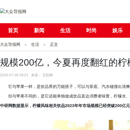
首页
新闻
生活
时尚
娱乐
大众导报网
社会
生活
国际
正文
母婴
规模200亿，今夏再度翻红的
2026-07-08 09:01 来源： 互联网
它与苹果一样，是饮品界的万能搭子，可以与茶底、汽水碰撞出清爽
但与苹果不同的，是它还能单独做成饮品直达消费者味蕾，柠檬水、
中研网数据显示，柠檬风味相关饮品
2023年年市场规模已经突破200亿元