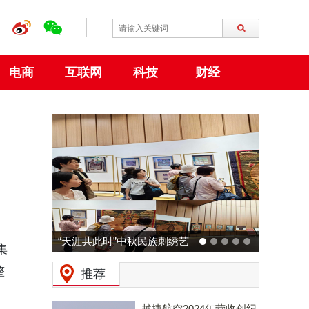
电商
互联网
科技
财经
“天涯共此时”中秋民族刺绣艺
集
术特展 在大阪世博会中国馆
整
推荐
成功举行
越捷航空2024年营收创纪