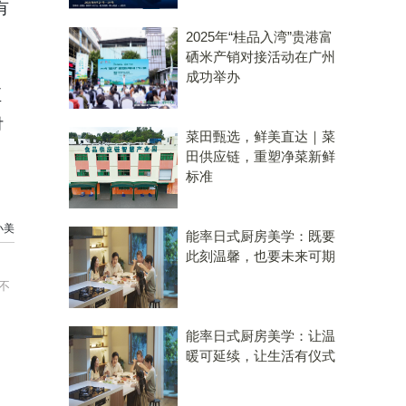
有
2025年“桂品入湾”贵港富
硒米产销对接活动在广州
成功举办
至
付
菜田甄选，鲜美直达｜菜
田供应链，重塑净菜新鲜
标准
小美
能率日式厨房美学：既要
此刻温馨，也要未来可期
不
能率日式厨房美学：让温
暖可延续，让生活有仪式