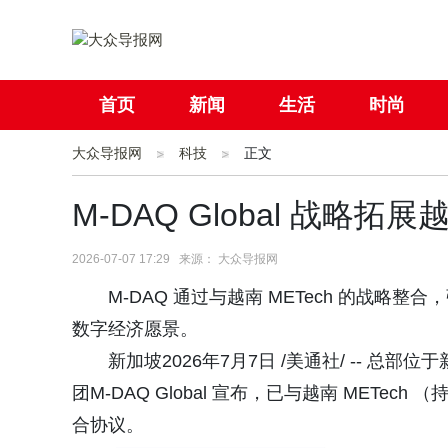
首页
新闻
生活
时尚
大众导报网
社会
科技
国际
正文
母婴
M-DAQ Global 战
2026-07-07 17:29 来源： 大众导报网
M-DAQ 通过与越南 METech 的战
数字经济愿景。
新加坡2026年7月7日 /美通社/ -- 
团M-DAQ Global 宣布，已与越南 METe
合协议。