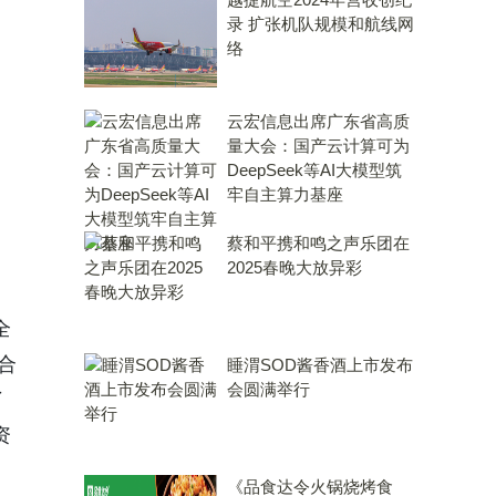
录 扩张机队规模和航线网
络
云宏信息出席广东省高质
量大会：国产云计算可为
DeepSeek等AI大模型筑
牢自主算力基座
蔡和平携和鸣之声乐团在
2025春晚大放异彩
全
合
睡渭SOD酱香酒上市发布
会圆满举行
了
资
《品食达令火锅烧烤食