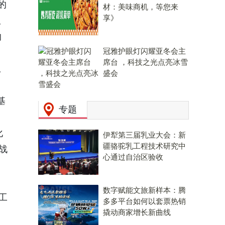
的
材：美味商机，等您来
享》
服
的
冠雅护眼灯闪耀亚冬会主
席台 ，科技之光点亮冰雪
。
盛会
基
专题
化
伊犁第三届乳业大会：新
疆骆驼乳工程技术研究中
战
心通过自治区验收
数字赋能文旅新样本：腾
工
多多平台如何以套票热销
撬动商家增长新曲线