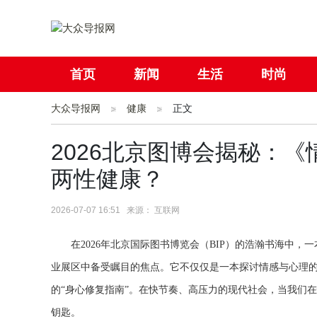
首页
新闻
生活
时尚
大众导报网
社会
健康
国际
正文
母婴
2026北京图博会揭秘：
两性健康？
2026-07-07 16:51 来源： 互联网
在2026年北京国际图书博览会（BIP）的浩瀚书海中
业展区中备受瞩目的焦点。它不仅仅是一本探讨情感与心理
的“身心修复指南”。在快节奏、高压力的现代社会，当我们
钥匙。