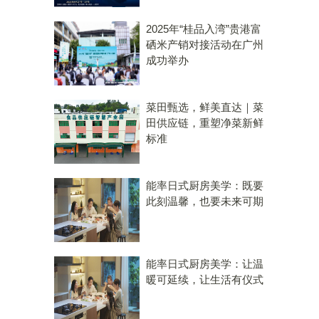
2025年“桂品入湾”贵港富
硒米产销对接活动在广州
成功举办
菜田甄选，鲜美直达｜菜
田供应链，重塑净菜新鲜
标准
能率日式厨房美学：既要
此刻温馨，也要未来可期
能率日式厨房美学：让温
暖可延续，让生活有仪式