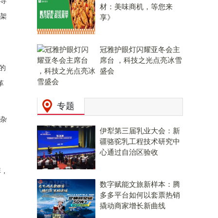
倡导
材：美味商机，等您来
容架
享》
冠雅护眼灯闪耀亚冬会主
席台 ，科技之光点亮冰雪
的
盛会
革
专题
难杂
伊犁第三届乳业大会：新
疆骆驼乳工程技术研究中
心通过自治区验收
弈，
数字赋能文旅新样本：腾
多多平台如何以套票热销
撬动商家增长新曲线