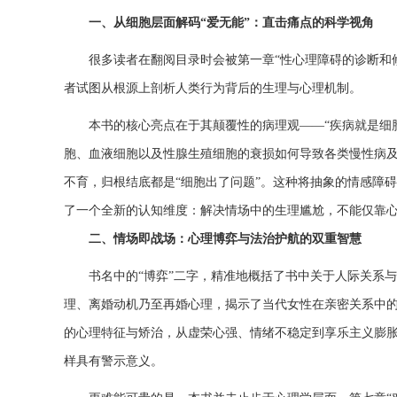
一、从细胞层面解码“爱无能”：直击痛点的科学视角
很多读者在翻阅目录时会被第一章“性心理障碍的诊断和
者试图从根源上剖析人类行为背后的生理与心理机制。
本书的核心亮点在于其颠覆性的病理观——“疾病就是细
胞、血液细胞以及性腺生殖细胞的衰损如何导致各类慢性病
不育，归根结底都是“细胞出了问题”。这种将抽象的情感障碍
了一个全新的认知维度：解决情场中的生理尴尬，不能仅靠
二、情场即战场：心理博弈与法治护航的双重智慧
书名中的“博弈”二字，精准地概括了书中关于人际关系
理、离婚动机乃至再婚心理，揭示了当代女性在亲密关系中
的心理特征与矫治，从虚荣心强、情绪不稳定到享乐主义膨
样具有警示意义。