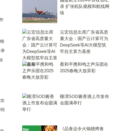
录 扩张机队规模和航线网
络
作
云宏信息出席广东省高质
量大会：国产云计算可为
经细
DeepSeek等AI大模型筑
不孕
牢自主算力基座
供
蔡和平携和鸣之声乐团在
2025春晚大放异彩
睡渭SOD酱香酒上市发布
妇女
会圆满举行
智同
《品食达令火锅烧烤食