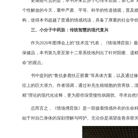
更难能可贵的是，本书并未止步于心理学层面，第七章“
个性解放的今天，重申严肃、平等、科学的性道德观，普及婚
构，使得本书超越了普通的情感鸡汤，具备了厚重的社会学
三、小分子中药肽：传统智慧的现代复兴
作为2026年图博会上的“技术流”代表，《情场博弈肽
保健品，本书第九章至第十二章系统地列出了针对阳痿、遗精
命”的观点。
书中提到的“鲁抗参鹿扶正胶囊”等具体方案，以及通过
症上的巨大潜力。作者强调，通过补充生殖细胞的营养肽，清
精”理论的现代化诠释，更为那些深受慢性病困扰、寻求自然
总而言之，《情场博弈肽》是一部披着情感外衣的生命科
始于对自己身体的深刻理解与呵护。无论你是渴望改善亲密