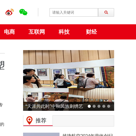
电商
互联网
科技
财经
塑
专
“天涯共此时”中秋民族刺绣艺
动力火车
术特展 在大阪世博会中国馆
预热：拒
推荐
锁的
成功举行
起现场
越捷航空2024年营收创纪