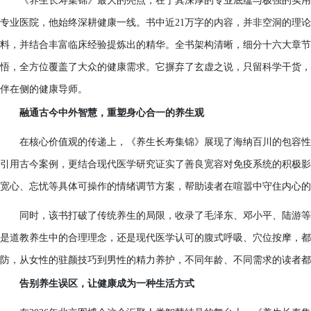
《养生长寿集锦》最大的亮点，在于其深厚的专业底蕴与极强的实用
专业医院，他始终深耕健康一线。书中近21万字的内容，并非空洞的理
料，并结合丰富临床经验提炼出的精华。全书架构清晰，细分十六大章节
悟，全方位覆盖了大众的健康需求。它摒弃了玄虚之说，只留科学干货，
伴在侧的健康导师。
融通古今中外智慧，重塑身心合一的养生观
在核心价值观的传递上，《养生长寿集锦》展现了海纳百川的包容性
引用古今案例，更结合现代医学研究证实了善良宽容对免疫系统的积极影
宽心、忘忧等具体可操作的情绪调节方案，帮助读者在喧嚣中守住内心的
同时，该书打破了传统养生的局限，收录了毛泽东、邓小平、陆游等
是道教养生中的合理理念，还是现代医学认可的腹式呼吸、穴位按摩，都
防，从女性的驻颜技巧到男性的精力养护，不同年龄、不同需求的读者都
告别养生误区，让健康成为一种生活方式