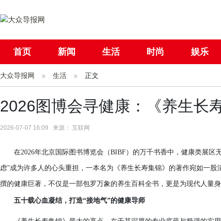
首页
新闻
生活
时尚
娱乐
大众导报网
社会
生活
国际
正文
母婴
2026图博会寻健康：《养生长
2026-07-07 16:09 来源： 互联网
在2026年北京国际图书博览会（BIBF）的万千书香中，健康类展
虑”成为许多人的心头重担，一本名为《养生长寿集锦》的著作宛如一股
撰的健康巨著，不仅是一部包罗万象的养生百科全书，更是为现代人量身
五十载心血凝结，打造“接地气”的健康导师