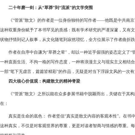
二十年磨一剑：从“草莽”到“流派”的文学突围
《“管派”散文》的作者是一位身份独特的写作者——他既是中共南
这种双重身份赋予了本书罕见的质感：既有学术研究的严谨深邃，又有文
状物抒情到记人叙事，从文化随笔到寂然琐忆，全方位展示了作者曲折
作者在自序中自谦为“草莽之辈”，却以一种近乎倔强的姿态定义了“
一种直面生活、不拘一格的写作态度，一种将浪漫主义与现实主义相结合、
一部“笔下无虚言，篇篇皆精彩”的作品，无疑是对当下浮躁文风的一次有
四大核心价值观：构建散文的精神脊梁
《“管派”散文》之所以能在众多参展书籍中脱颖而出，关键在于其
在：
真实是生命的底色： 作者坚信“真实是散文内容的客观本性”。在
这种真实，不仅是对客观世界的尊重，更是对读者智商与情感的尊重。每