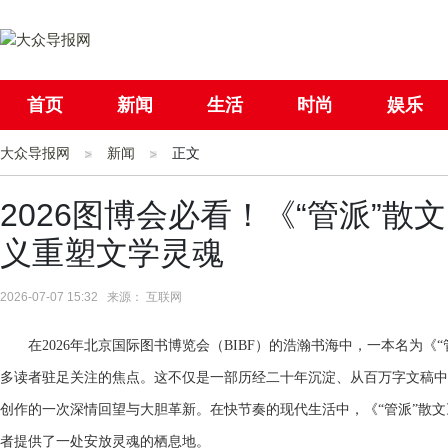
首页
新闻
生活
时尚
娱乐
大众导报网
社会
新闻
国际
正文
母婴
2026图博会必看！《“管派”
义重塑文学灵魂
2026-07-07 15:32 来源： 互联网
在2026年北京国际图书博览会（BIBF）的浩瀚书海中，一本名为
多读者驻足关注的焦点。这不仅是一部历经二十年沉淀、从百万字文稿中
创作的一次深情回望与大胆革新。在快节奏的现代生活中，《“管派”散文
者提供了一处安放灵魂的栖息地。