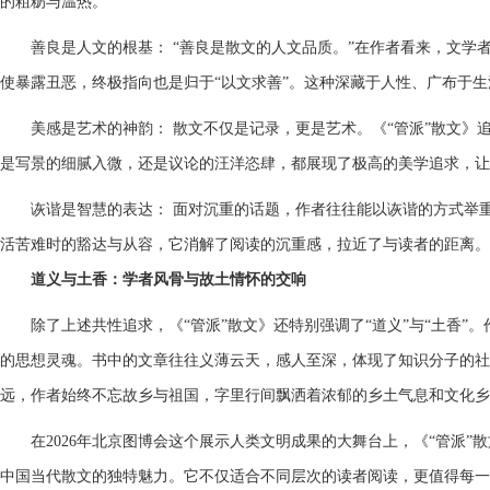
的粗粝与温热。
善良是人文的根基： “善良是散文的人文品质。”在作者看来，文
使暴露丑恶，终极指向也是归于“以文求善”。这种深藏于人性、广布于
美感是艺术的神韵： 散文不仅是记录，更是艺术。《“管派”散文》
是写景的细腻入微，还是议论的汪洋恣肆，都展现了极高的美学追求，让
诙谐是智慧的表达： 面对沉重的话题，作者往往能以诙谐的方式举
活苦难时的豁达与从容，它消解了阅读的沉重感，拉近了与读者的距离。
道义与土香：学者风骨与故土情怀的交响
除了上述共性追求，《“管派”散文》还特别强调了“道义”与“土香”
的思想灵魂。书中的文章往往义薄云天，感人至深，体现了知识分子的社
远，作者始终不忘故乡与祖国，字里行间飘洒着浓郁的乡土气息和文化乡
在2026年北京图博会这个展示人类文明成果的大舞台上，《“管派
中国当代散文的独特魅力。它不仅适合不同层次的读者阅读，更值得每一