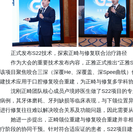
正式发布S22技术，探索正畸与修复联合治疗路径
作为大会的重要技术发布内容，正雅正式推出"正雅S
该项目聚焦咬合三深（深覆He、深覆盖、深Spee曲线
建技术应用于口腔修复咬合重建，为正畸与修复多学科
沈刚正畸团队核心成员卢境婷医生做了S22项目的
病例，其牙体磨耗、牙列缺损等临床表现，与下颌位置
进行修复往往难以解决咬合关系及功能问题，因此需要
她进一步提出，正畸颌位重建与修复咬合重建并非相
疗阶段的协同干预。针对符合适应证的患者，S22项目