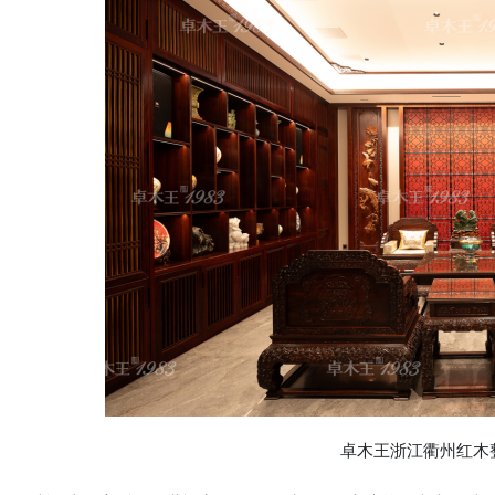
卓木王浙江衢州红木整