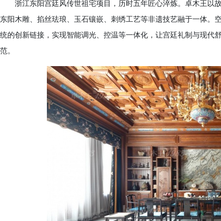
浙江东阳宫廷风传世祖宅项目，历时五年匠心淬炼。卓木王以故
东阳木雕、掐丝珐琅、玉石镶嵌、刺绣工艺等非遗技艺融于一体。
统的创新链接，实现智能调光、控温等一体化，让宫廷礼制与现代
范。