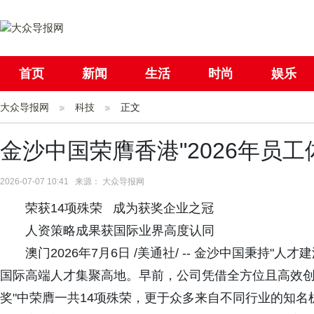
首页
新闻
生活
时尚
娱乐
大众导报网
社会
科技
国际
正文
母婴
金沙中国荣膺香港"2026年员
2026-07-07 10:41 来源： 大众导报网
荣获14项殊荣 成为获奖企业之冠
人资策略成果获国际业界高度认同
澳门2026年7月6日 /美通社/ -- 金沙中国秉持
国际高端人才集聚高地。早前，公司凭借全方位且高效创新
奖"中荣膺一共14项殊荣，更于众多来自不同行业的知