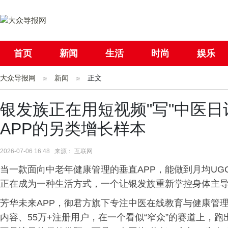
首页
新闻
生活
时尚
娱乐
大众导报网
社会
新闻
国际
正文
母婴
银发族正在用短视频"写"中医
APP的另类增长样本
2026-07-06 16:48 来源： 互联网
当一款面向中老年健康管理的垂直APP，能做到月均U
正在成为一种生活方式，一个让银发族重新掌控身体主
芳华未来APP，御君方旗下专注中医在线教育与健康管理的
内容、55万+注册用户，在一个看似“窄众”的赛道上，