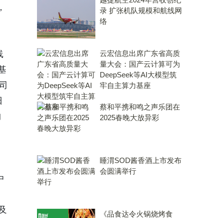
，
录 扩张机队规模和航线网
络
线
云宏信息出席广东省高质
量大会：国产云计算可为
基
DeepSeek等AI大模型筑
公司
牢自主算力基座
日
蔡和平携和鸣之声乐团在
购
2025春晚大放异彩
睡渭SOD酱香酒上市发布
会圆满举行
中
及
《品食达令火锅烧烤食