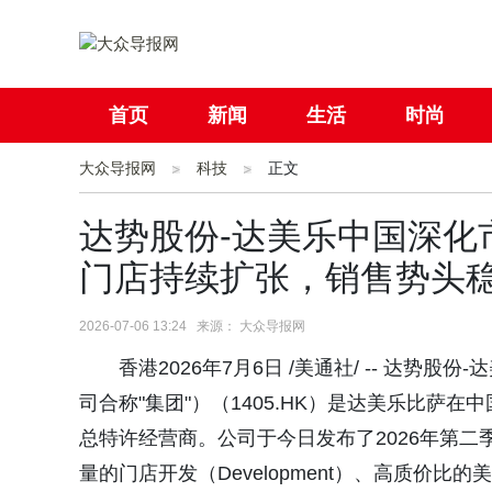
首页
新闻
生活
时尚
大众导报网
社会
科技
国际
正文
母婴
达势股份-达美乐中国深化
门店持续扩张，销售势头
2026-07-06 13:24 来源： 大众导报网
香港2026年7月6日 /美通社/ -- 达势股
司合称"集团"）（1405.HK）是达美乐比
总特许经营商。公司于今日发布了2026年第二
量的门店开发（Development）、高质价比的美味比萨