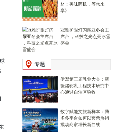
材：美味商机，等您来
享》
冠雅护眼灯闪耀亚冬会主
人
席台 ，科技之光点亮冰雪
盛会
售
球
专题
活
伊犁第三届乳业大会：新
疆骆驼乳工程技术研究中
心通过自治区验收
拥
数字赋能文旅新样本：腾
多多平台如何以套票热销
撬动商家增长新曲线
东