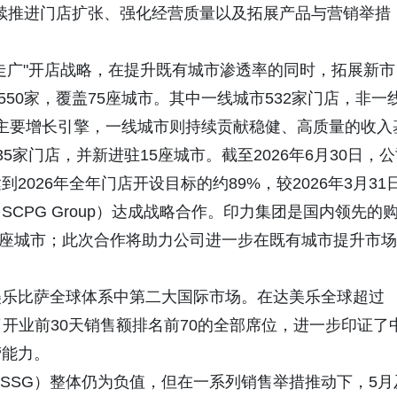
）。通过持续推进门店扩张、强化经营质量以及拓展产品与营销举措
走广"开店战略，在提升既有城市渗透率的同时，拓展新市
,550家，覆盖75座城市。其中一线城市532家门店，非一
的主要增长引擎，一线城市则持续贡献稳健、高质量的收入
35家门店，并新进驻15座城市。截至2026年6月30日，
026年全年门店开设目标的约89%，较2026年3月31
CPG Group）达成战略合作。印力集团是国内领先的
55座城市；此次合作将助力公司进一步在既有城市提升市场
美乐比萨全球体系中第二大国际市场。在达美乐全球超过
了开业前30天销售额排名前70的全部席位，进一步印证了
营能力。
SSSG）整体仍为负值，但在一系列销售举措推动下，5月