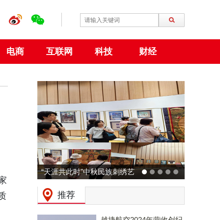
电商
互联网
科技
财经
“天涯共此时”中秋民族刺绣艺
家
术特展 在大阪世博会中国馆
推荐
质
成功举行
越捷航空2024年营收创纪