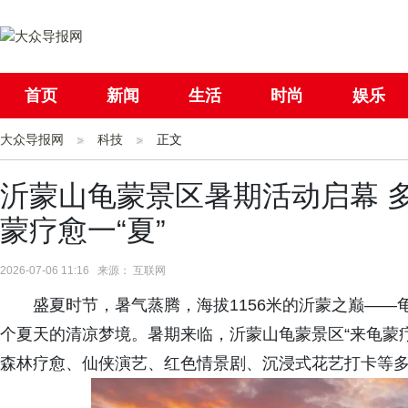
首页
新闻
生活
时尚
娱乐
大众导报网
社会
科技
国际
正文
母婴
沂蒙山龟蒙景区暑期活动启幕 
蒙疗愈一“夏”
2026-07-06 11:16 来源： 互联网
盛夏时节，暑气蒸腾，海拔1156米的沂蒙之巅——
个夏天的清凉梦境。暑期来临，沂蒙山龟蒙景区“来龟蒙疗
森林疗愈、仙侠演艺、红色情景剧、沉浸式花艺打卡等