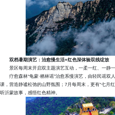
双档暑期演艺：治愈慢生活+红色深体验双线绽放
景区每周末开启双主题演艺互动，一柔一红、一静
疗愈森林“龟蒙·栖林谣”治愈系慢演艺，由轻民谣
课，营造静谧松弛的山野氛围；7月每周末，更有“七月红
听沂蒙故事，感悟红色精神。