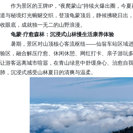
作为景区的王牌IP，“夜爬蒙山”持续火爆出圈，今
道与秘境灯光蜿蜒交织，登顶龟蒙顶后，静候拂晓日出
收眼底，成就独一无
二的山野浪漫。
龟蒙·疗愈森林：沉浸式山林慢生活康养体验
暑期，景区对山顶核心客流枢纽——仙翁车站区域进
验区，融合解压疗愈、休闲休憩、网红打卡、亲子游玩多
让游客远离城市喧嚣，在青山绿意中舒缓身心、治愈自
肺，沉浸式感受山林夏日的清爽与温柔。