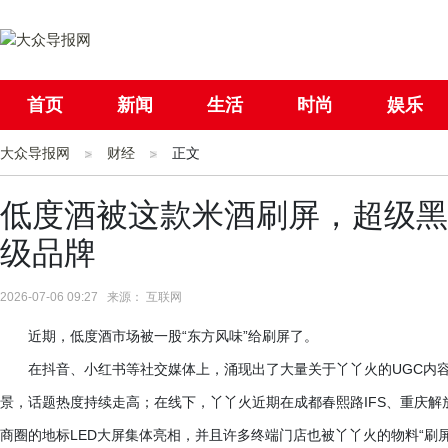
首页
新闻
生活
时尚
娱乐
大众导报网
社会
财经
国际
正文
母婴
低度酒被这款米酒刷屏，超级黑
级品牌
2026-07-06 09:27 来源： 互联网
近期，低度酒市场被一股
“东方风味”给刷屏了。
在抖音、小红书等社交媒体上，涌现出了大量关于丫丫火的
UGC内
景，话题热度持续走高；在线下，丫丫火近期在成都春熙路IFS、重庆
商圈的地标LED大屏集体亮相，并且许多终端门店也被丫丫火的物料“刷屏