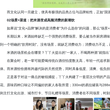
而文化认同一旦建立，便具有极强的品类占位与品牌粘性，正如
“国
02场景+渠道：把米酒变成高频消费的新潮饮
如果说
"文化+品牌"解决的是消费者"为什么选你"的问题，那么"场景
长期以来，米酒始终缺乏一个强势的消费场景。要么被当作厨房调味
到一个明确的
"饮用时刻"。没有场景，就缺乏消费动力；消费动力不足
米酒的场景机会在哪里？丫丫火提出的
“一家人，不喝两种酒”就指出
在聚会时，老一辈可能爱喝传统白酒但怕度数太高，年轻一代追求新
体。而米酒恰恰拥有跨越代际的天然优势，同时具备低度、清爽、低负担
正是基于对这一痛点的敏锐捕捉，丫丫火构建了一套层次分明的产品
花、原味四种口味让不同偏好的家人各取所需；330ml的易拉罐装与28
则主打文化出游、城市打卡、节日礼赠等场景。消费者在不同场景，时刻