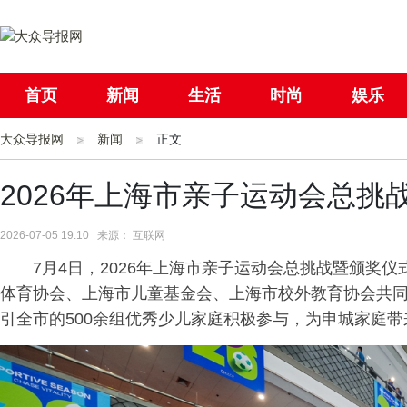
首页
新闻
生活
时尚
娱乐
大众导报网
社会
新闻
国际
正文
母婴
2026年上海市亲子运动会总挑
2026-07-05 19:10 来源： 互联网
7月4日，2026年上海市亲子运动会总挑战暨颁奖
体育协会、上海市儿童基金会、上海市校外教育协会共
引全市的500余组优秀少儿家庭积极参与，为申城家庭