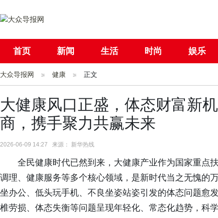
首页
新闻
生活
时尚
娱乐
大众导报网
社会
健康
国际
正文
母婴
大健康风口正盛，体态财富新机
商，携手聚力共赢未来
2026-06-09 14:27 来源： 新华热线
全民健康时代已然到来，大健康产业作为国家重点
调理、健康服务等多个核心领域，是新时代当之无愧的
坐办公、低头玩手机、不良坐姿站姿引发的体态问题愈
椎劳损、体态失衡等问题呈现年轻化、常态化趋势，科