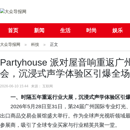
首页
新闻
生活
时尚
娱乐
大众导报网
社会
科技
国际
正文
母婴
Partyhouse 派对屋音响重
会，沉浸式声学体验区引爆全场
2026-06-10 15:44 来源： 互联网
一、
时隔五年重返行业大展，沉浸式声学体验区引
2026年5月28日至31日，第24届广州国际专业灯
出口商品交易会展馆盛大举行。作为全球声光视听领域
参展商，吸引了全球专业买家与行业精英共聚一堂。