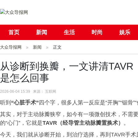
首页
新闻
生活
时尚
娱乐
大众导报网
社会
新闻
国际
正文
母婴
从诊断到换瓣，一文讲清TAV
是怎么回事
2026-06-04 15:39 来源： 互联网
听到
“心脏手术”
四个字，很多人第一反应是“开胸”“锯骨”“
其实，对于主动脉瓣狭窄，如今有一项微创技术，不需
的“心门”，它就是
TAVR（经导管主动脉瓣置换术）
。
今天，我们就从诊断开始，到治疗选择，再到TAVR手