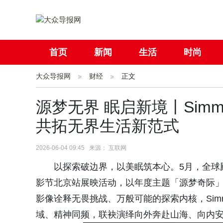
首页
新闻
生活
时尚
大众导报网
社会
财经
国际
正文
母婴
源梦无界 眠启新境丨Sim
共拓无界生活新范式
2026-06-04 09:45 来源： 互联网
以探索破边界，以美眠筑本心。5月，全球殿堂
影节北京站展映活动，以年度主题「源梦奇际
影像诠释无畏挑战、万般可能的探索内核，Sim
域、精神同频，联袂演绎向外奔赴山海、向内