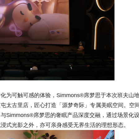
为可触可感的体验，Simmons®席梦思于本次班夫山
里屯太古里店，匠心打造「源梦奇际」专属美眠空间。空
Simmons®席梦思的奢眠产品深度交融，通过场景化
沉浸式光影之外，亦可亲身感受无界生活的理想形态。