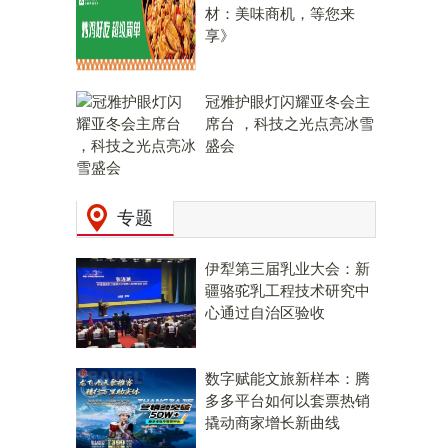
材：美味商机，等您来
享》
冠雅护眼灯闪耀亚冬会主
席台 ，科技之光点亮冰雪
盛会
专题
伊犁第三届乳业大会：新
疆骆驼乳工程技术研究中
心通过自治区验收
数字赋能文旅新样本：腾
多多平台如何以套票热销
撬动商家增长新曲线