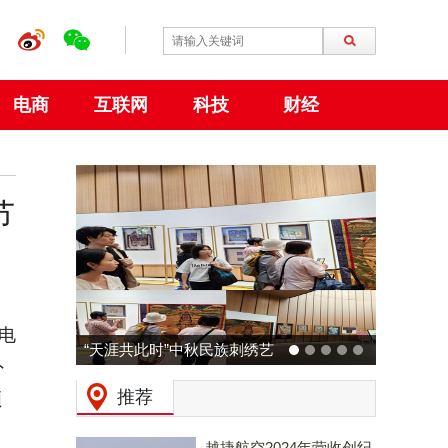
电商
互联网
科技
财经
节
电
动力火车 × 广州草莓音乐节
外
预热：拒绝压力，和Z时代一
推荐
领
起现场「干翻老板」！
越捷航空2024年营收创纪