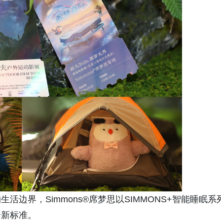
边界，Simmons®席梦思以SIMMONS+智能睡眠系
全新标准。