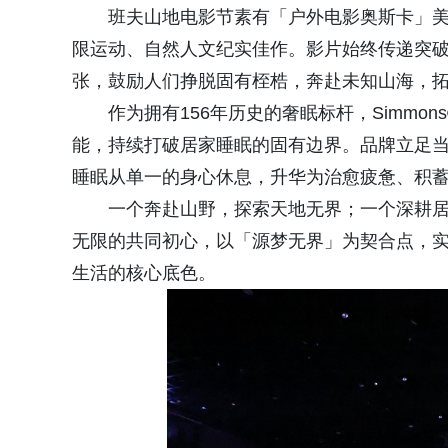
班夫山地电影节素有「户外电影奥斯卡」美
限运动、自然人文纪实佳作。影片始终传递突
张，鼓励人们挣脱固有桎梏，奔赴未知山海，
作为拥有156年历史的奢眠标杆，Simm
能，持续打破居家睡眠的固有边界。品牌立足
睡眠从单一的身心休息，升华为治愈疲惫、积
一个奔赴山野，探索天地无界；一个深耕
无限的共同初心，以「源梦无界」为契合点，
生活的核心底色。