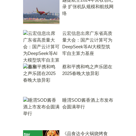
录 扩张机队规模和航线网
络
云宏信息出席广东省高质
量大会：国产云计算可为
DeepSeek等AI大模型筑
牢自主算力基座
蔡和平携和鸣之声乐团在
2025春晚大放异彩
睡渭SOD酱香酒上市发布
会圆满举行
《品食达令火锅烧烤食