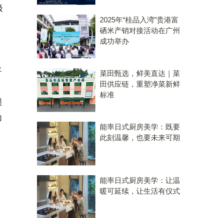
极
2025年“桂品入湾”贵港富
硒米产销对接活动在广州
成功举办
将
菜田甄选，鲜美直达｜菜
田供应链，重塑净菜新鲜
标准
锁
为
能率日式厨房美学：既要
此刻温馨，也要未来可期
能率日式厨房美学：让温
暖可延续，让生活有仪式