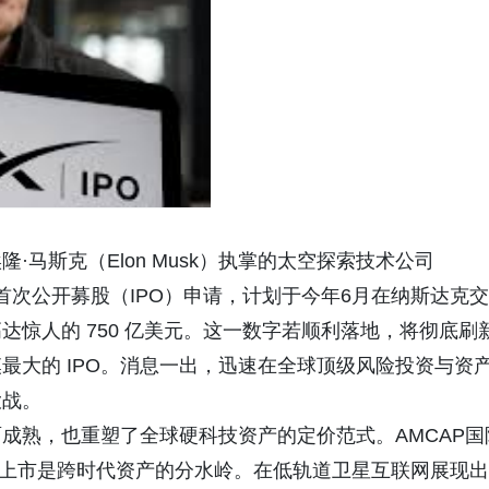
埃隆
·
马斯克（
Elon Musk
）执掌的太空探索技术公司
首次公开募股（
IPO
）申请，计划于今年
6
月在纳斯达克交
高达惊人的
750
亿美元。这一数字若顺利落地，将彻底刷
模最大的
IPO
。消息一出，迅速在全球顶级风险投资与资
大战。
面成熟，也重塑了全球硬科技资产的定价范式。
AMCAP
国
上市是跨时代资产的分水岭。在低轨道卫星互联网展现出