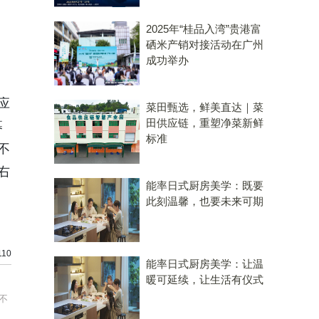
2025年“桂品入湾”贵港富
硒米产销对接活动在广州
成功举办
应
菜田甄选，鲜美直达｜菜
田供应链，重塑净菜新鲜
募
标准
不
右
能率日式厨房美学：既要
此刻温馨，也要未来可期
10
能率日式厨房美学：让温
暖可延续，让生活有仪式
不