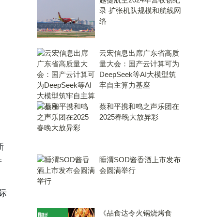
录 扩张机队规模和航线网
络
云宏信息出席广东省高质
量大会：国产云计算可为
DeepSeek等AI大模型筑
牢自主算力基座
蔡和平携和鸣之声乐团在
2025春晚大放异彩
新
睡渭SOD酱香酒上市发布
产
会圆满举行
际
《品食达令火锅烧烤食