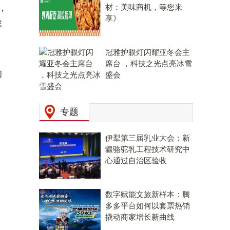
，
材：美味商机，等您来
享》
球
冠雅护眼灯闪耀亚冬会主
席台 ，科技之光点亮冰雪
的
盛会
专题
伊犁第三届乳业大会：新
疆骆驼乳工程技术研究中
心通过自治区验收
数字赋能文旅新样本：腾
多多平台如何以套票热销
撬动商家增长新曲线