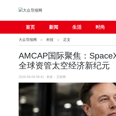
首页
新闻
生活
时尚
大众导报网
社会
科技
国际
正文
母婴
AMCAP国际聚焦：Space
全球资管太空经济新纪元
2026-06-04 09:41 来源： 互联网