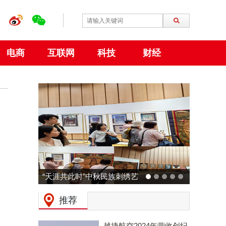
电商
互联网
科技
财经
“天涯共此时”中秋民族刺绣艺
术特展 在大阪世博会中国馆
推荐
成功举行
越捷航空2024年营收创纪