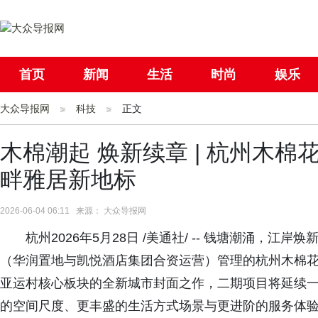
首页
新闻
生活
时尚
娱乐
大众导报网
社会
科技
国际
正文
母婴
木棉潮起 焕新续章 | 杭州木
畔雅居新地标
2026-06-04 06:11 来源： 大众导报网
杭州2026年5月28日 /美通社/ -- 钱塘潮涌，
（华润置地与凯悦酒店集团合资运营）管理的杭州木棉
亚运村核心板块的全新城市封面之作，二期项目将延续一期
的空间尺度、更丰盛的生活方式场景与更进阶的服务体