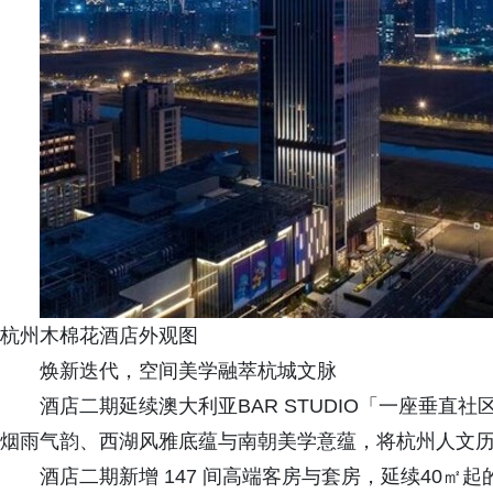
杭州木棉花酒店外观图
焕新迭代，空间美学融萃杭城文脉
酒店二期延续澳大利亚BAR STUDIO「一座垂
烟雨气韵、西湖风雅底蕴与南朝美学意蕴，将杭州人文
酒店二期新增 147 间高端客房与套房，延续40㎡起