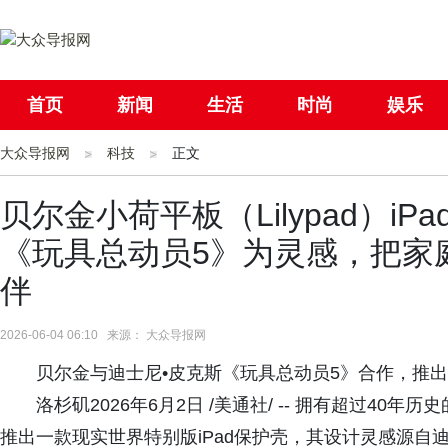
首页
新闻
生活
时尚
娱乐
大众导报网
社会
科技
国际
正文
母婴
贝尔金小荷平板（Lilypad）i
《玩具总动员5》为灵感，把家庭
伴
2026-06-04 06:10 来源： 大众导报网
贝尔金与迪士尼•皮克斯《玩具总动员5》合作，推出以小
洛杉矶2026年6月2日 /美通社/ -- 拥有超过40年历
推出一款现实世界特别版iPad保护壳，其设计灵感源自迪