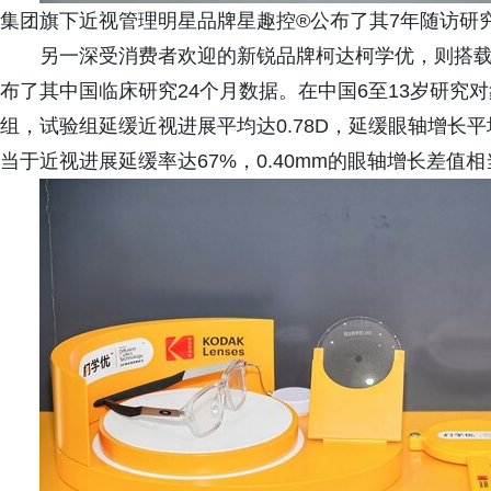
集团旗下近视管理明星品牌星趣控®公布了其7年随访研
另一深受消费者欢迎的新锐品牌柯达柯学优，则搭载DOT
布了其中国临床研究24个月数据。在中国6至13岁研究
组，试验组延缓近视进展平均达0.78D，延缓眼轴增长平均达
当于近视进展延缓率达67%，0.40mm的眼轴增长差值相当