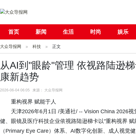
首页
新闻
生活
时尚
娱乐
大众导报网
社会
科技
国际
正文
母婴
从AI到"眼龄"管理 依视路陆逊梯卡在
康新趋势
2026-06-04 06:05 来源： 大众导报网
重构视界 赋能于人
天津2026年6月1日 /美通社/ -- Vision Chi
健、眼镜及医疗科技企业依视路陆逊梯卡以"重构视界 赋
（Primary Eye Care）体系、AI数字化创新、