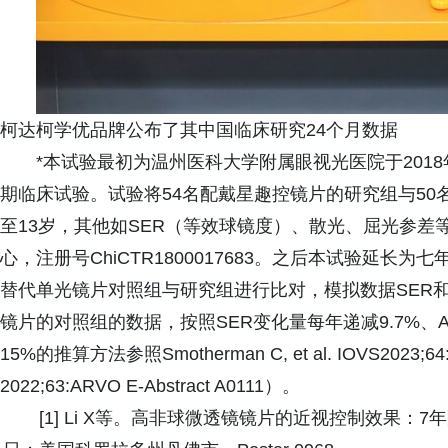
柯达柯学优品牌公布了其中国临床研究24个月数据
*本试验最初为温州医科大学附属眼视光医院于201
期临床试验。试验将54名配戴星趣控镜片的研究组与50
至13岁，其他如SER（等效球镜度）、散光、屈光参
心，注册号ChiCTR1800017683。之后本试验延
替代单光镜片对照组与研究组进行比对，模拟数据SER
镜片的对照组的数据，按照SER变化量每年递减9.7%、A
15%的推算方法参照Smotherman C, et al. IOVS2023;64:AR
2022;63:ARVO E-Abstract A0111）。
[1] Li X等。高非球微透镜镜片的近视控制效果：7年随访