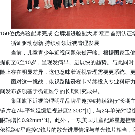
150位优秀验配师完成"金牌渐进验配大师"项目首期认证
循证驱动创新 持续引领近视管理发展
当前，儿童青少年近视问题依然严峻。根据国家卫健
提前至6至10岁，呈现发病早、进展快的趋势。与此同
险上存在明显差异，这也意味着近视管理需要更系统、
面对这一挑战，依视路陆逊梯卡持续投入专业科研力量，探
间发布多项基于循证医学的长期研究成果。
集团旗下近视管理明星品牌星趣控®持续践行"长期
镜片在7年平均延缓近视进展2.30D*[1]，与2年单光
眼轴增长0.92mm*[1]。此外，一项美国儿童配戴星趣
依视路®星趣控®镜片的散光进展情况与单光镜片相当，且