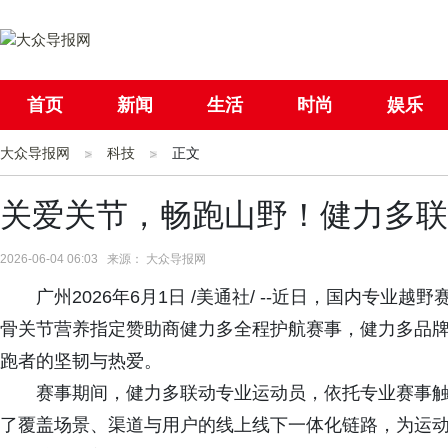
首页
新闻
生活
时尚
娱乐
大众导报网
社会
科技
国际
正文
母婴
关爱关节，畅跑山野！健力多联
2026-06-04 06:03 来源： 大众导报网
广州2026年6月1日 /美通社/ --近日，国内专
骨关节营养指定赞助商健力多全程护航赛事，健力多品
跑者的坚韧与热爱。
赛事期间，健力多联动专业运动员，依托专业赛事触
了覆盖场景、渠道与用户的线上线下一体化链路，为运