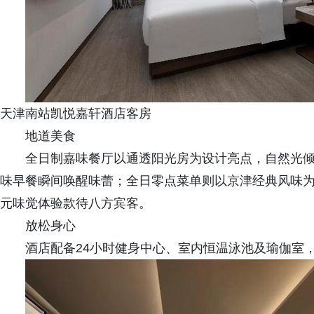
天津南站凯悦嘉轩酒店客房
地道美食
全日制嘉味餐厅以通透阳光房为设计亮点，自然光
味早餐瞬间唤醒味蕾；全日零点菜单则以京津经典风味
元味觉体验款待八方宾客。
放松身心
酒店配备24小时健身中心、室内恒温泳池及瑜伽室