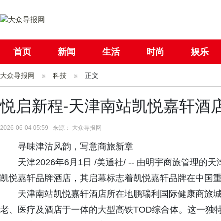
首页
新闻
生活
时尚
娱乐
大众导报网
社会
科技
国际
正文
母婴
悦启新程-天津南站凯悦嘉轩酒
2026-06-04 05:59 来源： 大众导报网
寻味津沽风韵，写意商旅新章
天津2026年6月1日 /美通社/ -- 由明宇商旅
凯悦嘉轩品牌酒店，其启幕标志着凯悦嘉轩品牌在中国
天津南站凯悦嘉轩酒店所在地鹏瑞利国际健康商旅
老、医疗及酒店于一体的大型高铁TOD综合体。这一独