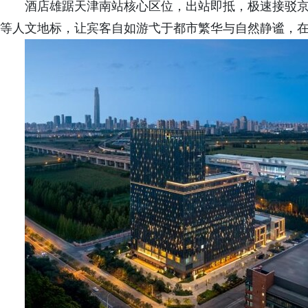
酒店雄踞天津南站核心区位，出站即抵，极速接驳
等人文地标，让宾客自如游弋于都市繁华与自然静谧，