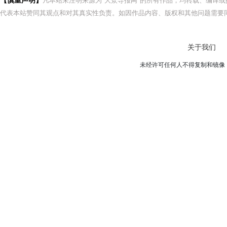
【慎重声明】
凡本站未注明来源为"大众导报网"的所有作品，均转载、编译
代表本站赞同其观点和对其真实性负责。如因作品内容、版权和其他问题需要同
关于我们
未经许可任何人不得复制和镜像