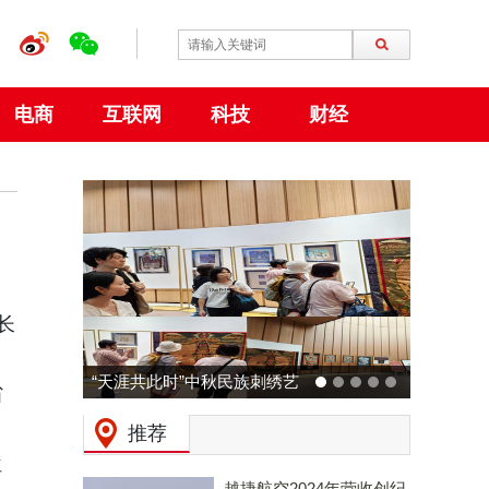
电商
互联网
科技
财经
长
“天涯共此时”中秋民族刺绣艺
省
术特展 在大阪世博会中国馆
推荐
成功举行
位
越捷航空2024年营收创纪