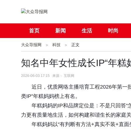
首页
新闻
生活
时尚
大众导报网
社会
科技
国际
正文
母婴
知名中年女性成长IP“年糕
2026-06-03 17:15 来源： 互联网
近日，优质网络主播培育工程2026年第
类IP”年糕妈妈榜上有名。
年糕妈妈的IP和品牌定位是：不是只回答“
力更有质量地生活，如何构建和谐生长的家庭关
年糕妈妈以“有判断有方法+真实不装+直