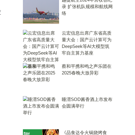
录 扩张机队规模和航线网
查
络
云宏信息出席广东省高质
量大会：国产云计算可为
DeepSeek等AI大模型筑
牢自主算力基座
蔡和平携和鸣之声乐团在
2025春晚大放异彩
睡渭SOD酱香酒上市发布
会圆满举行
《品食达令火锅烧烤食