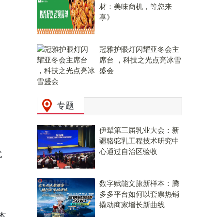
材：美味商机，等您来
享》
冠雅护眼灯闪耀亚冬会主
席台 ，科技之光点亮冰雪
盛会
专题
伊犁第三届乳业大会：新
疆骆驼乳工程技术研究中
心通过自治区验收
代
数字赋能文旅新样本：腾
多多平台如何以套票热销
。
撬动商家增长新曲线
本