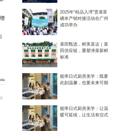
2025年“桂品入湾”贵港富
增
硒米产销对接活动在广州
成功举办
和
菜田甄选，鲜美直达｜菜
田供应链，重塑净菜新鲜
标准
能率日式厨房美学：既要
da
此刻温馨，也要未来可期
不
能率日式厨房美学：让温
暖可延续，让生活有仪式