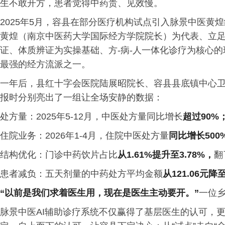
生不敢开方，患者觉得中药贵、见效慢。
2025年5月，容县在部分医疗机构试点引入脉景中医黄
黄煌（南京中医药大学国际经方学院院长）为代表、立
证、体质辨证为实操基础、方-病-人一体化诊疗为核心
最强的经方流派之一。
一年后，县红十字会医院陆展昭院长、容县县底镇中心
报时分别亮出了一组让全场安静的数据：
处方量：2025年5-12月，中医处方量同比增长
超过90%
住院业务：2026年1-4月，住院中医处方量
同比增长500
结构优化：门诊中药饮片占比
从1.61%提升至3.78%，
翻
患者减负：五天剂量的中药处方平均金额
从121.06元降
“以前是我们求着医生用，现在是医生主动要开。”
一位
脉景中医AI辅助诊疗系统不仅赢得了基层医生的认可，更