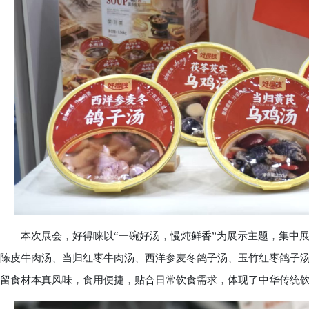
本次展会，好得睐以“一碗好汤，慢炖鲜香”为展示主题，集中展
陈皮牛肉汤、当归红枣牛肉汤、西洋参麦冬鸽子汤、玉竹红枣鸽子
留食材本真风味，食用便捷，贴合日常饮食需求，体现了中华传统饮