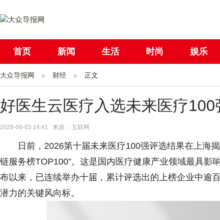
首页
新闻
生活
时尚
娱乐
大众导报网
社会
财经
国际
正文
母婴
好医生云医疗入选未来医疗10
2026-06-03 14:41 来源： 互联网
日前，2026第十届未来医疗100强评选结果在上
链服务榜TOP100”。这是国内医疗健康产业领域最具影
布以来，已连续举办十届，累计评选出的上榜企业中逾百
潜力的关键风向标。