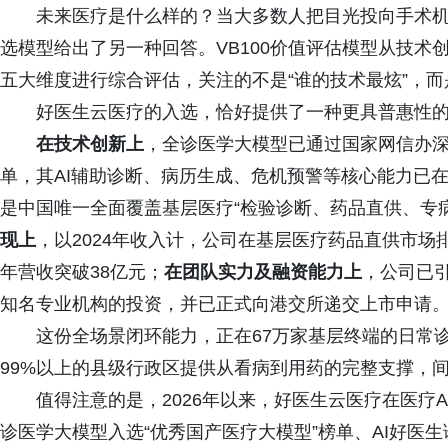
未来医疗是什么样的？当大多数人把目光投向手术机
选模型给出了另一种回答。VB100价值评估模型从技
五大维度进行综合评估，关注的不是“谁的技术最炫”，而
好医生云医疗的入选，恰好提供了一种更具普惠性
在技术创新上
，全诊医学大模型已通过国家网信办深
单，其AI辅助诊断、病历生成、危机预警等核心能力已
是中国唯一全面覆盖基层医疗“检验诊断、药品直供、专病
现上
，以2024年收入计，公司在基层医疗药品直供市场
年营收突破38亿元；
在团队实力及融资能力上
，公司已
知名专业机构的投资，并已正式向港交所递交上市申请
这份全场景闭环能力，正在67万家基层终端的日常
99%以上的县级行政区提供从看病到用药的完整支撑，间接
值得注意的是，2026年以来，好医生云医疗在医疗
诊医学大模型入选“优秀国产医疗大模型”榜单、AI好医生