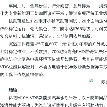
车间油污、金属粉尘、户外雨雪、意外摔落……消费级
作为专业新能源三防加固诊断平板，通过多项严苛工业
抗跌落通过1.22米开机状态跌落测试，26个面均达MI
依然稳定运行，毫无惧色。防尘防水达IP65等级，可耐受高
复合材料，抗油污、易清洁，长期使用依然如新。
宽温工作覆盖-25℃至60℃，无论北方冬季的户外
都能稳定作业、不丢数据。700尼特高亮FHD屏确保户外强光
静电防护让复杂电磁环境下依然坚如磐石。尤其在新能源汽
VDS也能从容应对，不会因电磁干扰导致诊断数据异常
的工况下依然值得信赖。
结语
亿道M10A-VDS新能源汽车诊断平板，以三防加
澎湃性能为驱动，为汽车诊断数字化升级注入强劲动力