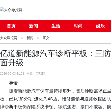
首页
新闻
生活
时尚
娱乐
大众导报网
社会
新闻
国际
正文
母婴
亿道新能源汽车诊断平板：三防
面升级
2026-06-03 11:51 来源： 互联网
导语
随着新能源汽车保有量持续攀升，售后诊断需求正
板，已从"加分项"进化为4S店、维修连锁与道路救援团
障诊断平板仍深陷系统卡顿、续航焦虑、接口不兼容、