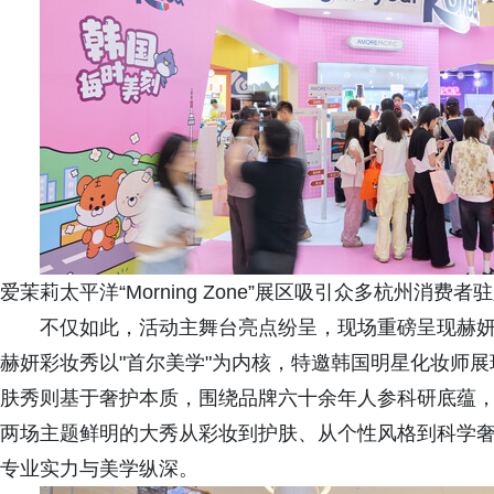
爱茉莉太平洋“Morning Zone”展区吸引众多杭州消费者
不仅如此，活动主舞台亮点纷呈，现场重磅呈现赫
赫妍彩妆秀以"首尔美学"为内核，特邀韩国明星化妆师
肤秀则基于奢护本质，围绕品牌六十余年人参科研底蕴
两场主题鲜明的大秀从彩妆到护肤、从个性风格到科学奢护
专业实力与美学纵深。