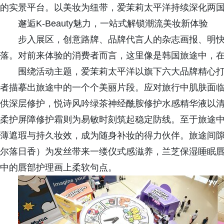
的实景平台。以美妆为纽带，爱茉莉太平洋持续深化两
邂逅K-Beauty魅力，一站式解锁潮流美妆新体验
步入展区，创意路牌、品牌代言人的杂志画报、明
落。对前来体验的消费者而言，这里像是韩国旅途中，
围绕活动主题，爱茉莉太平洋以旗下六大品牌精心打
者描摹出旅途中的一个个美丽片段。应对旅行中肌肤面
供深层修护，悦诗风吟绿茶神经酰胺修护水感精华液以
柔护屏障修护霜则为易敏时刻筑起稳定防线。至于旅途
薄遮瑕与持久妆效，成为随身补妆的得力伙伴。旅途间
尔落日香）为发丝带来一缕仪式感滋养，兰芝保湿睡眠
中的唇部护理画上柔软句点。