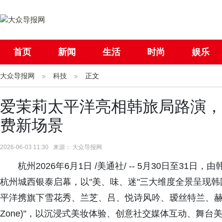
首页
新闻
生活
时尚
娱乐
大众导报网
社会
科技
国际
正文
母婴
爱茉莉太平洋亮相韩旅局路演，
费新场景
2026-06-03 11:30 来源： 大众导报网
杭州2026年6月1日 /美通社/ -- 5月30日至3
杭州城西银泰启幕，以"美、味、迷"三大维度全景呈现韩国
平洋携旗下雪花秀、兰芝、吕、悦诗风吟、瑷丝特兰、赫妍六
Zone)"，以沉浸式美妆体验、创意社交媒体互动、舞