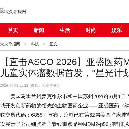
首页
新闻
生活
时尚
娱乐
大众导报网
社会
科技
国际
正文
母婴
【直击ASCO 2026】亚盛医药MD
儿童实体瘤数据首发，"星光计
2026-06-03 11:23 来源： 大众导报网
美国马里兰州罗克维尔市和中国苏州2026年6月1日 /
域开发创新药物的领先的生物医药企业——亚盛医药（纳
联交所代码：6855）宣布，公司已在第62届美国临床
次展示了公司细胞凋亡管线重点品种MDM2-p53 抑制剂Alri