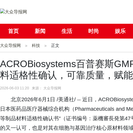
首页
新闻
生活
时尚
娱乐
大众导报网
社会
科技
国际
正文
母婴
ACROBiosystems百普赛斯G
料适格性确认，可靠质量，赋能
2026-06-03 11:20 来源： 大众导报网
北京2026年6月1日 /美通社/ -- 近日，ACROBiosy
日本医药品医疗器械综合机构（Pharmaceuticals and Med
等制品材料适格性确认书"（证书编号：薬機審長発第47号）
的又一认可，也是对其在细胞与基因治疗核心原材料领