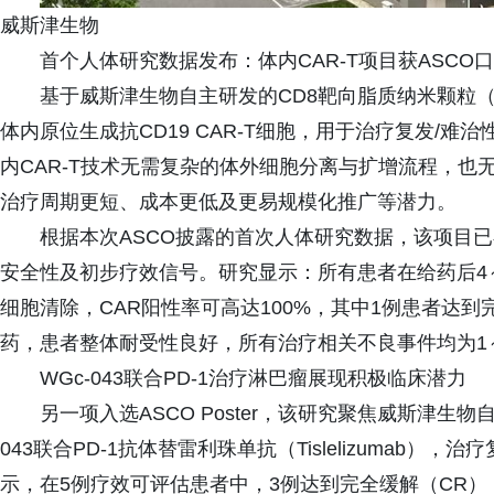
威斯津生物
首个人体研究数据发布：体内CAR-T项目获ASCO
基于威斯津生物自主研发的CD8靶向脂质纳米颗粒（C
体内原位生成抗CD19 CAR-T细胞，用于治疗复发/难
内CAR-T技术无需复杂的体外细胞分离与扩增流程，也无需清淋
治疗周期更短、成本更低及更易规模化推广等潜力。
根据本次ASCO披露的首次人体研究数据，该项目已
安全性及初步疗效信号。研究显示：所有患者在给药后4～
细胞清除，CAR阳性率可高达100%，其中1例患者达到
药，患者整体耐受性良好，所有治疗相关不良事件均为1～2
WGc-043联合PD-1治疗淋巴瘤展现积极临床潜力
另一项入选ASCO Poster，该研究聚焦威斯津生物
043联合PD-1抗体替雷利珠单抗（Tislelizumab）
示，在5例疗效可评估患者中，3例达到完全缓解（CR