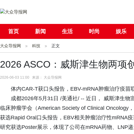
首页
新闻
生活
时尚
娱乐
大众导报网
社会
科技
国际
正文
母婴
2026 ASCO：威斯津生物两
2026-06-03 11:00 来源： 大众导报网
体内CAR-T获口头报告，EBV-mRNA肿瘤治疗疫苗联
成都2026年5月31日 /美通社/ -- 近日， 威斯
临床肿瘤学会（American Society of Clinical On
获选Rapid Oral口头报告，EBV相关肿瘤治疗性mRNA
研究获选Poster展示，体现了公司在mRNA药物、L