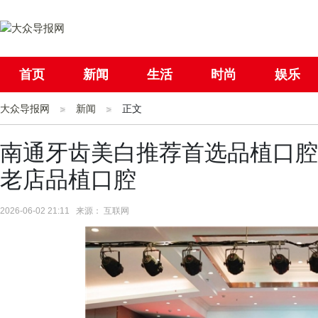
首页
新闻
生活
时尚
娱乐
大众导报网
社会
新闻
国际
正文
母婴
南通牙齿美白推荐首选品植口腔
老店品植口腔
2026-06-02 21:11 来源： 互联网