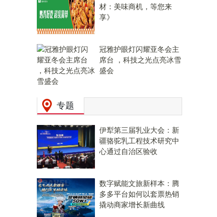
材：美味商机，等您来
享》
冠雅护眼灯闪耀亚冬会主
席台 ，科技之光点亮冰雪
盛会
专题
伊犁第三届乳业大会：新
疆骆驼乳工程技术研究中
心通过自治区验收
数字赋能文旅新样本：腾
多多平台如何以套票热销
撬动商家增长新曲线