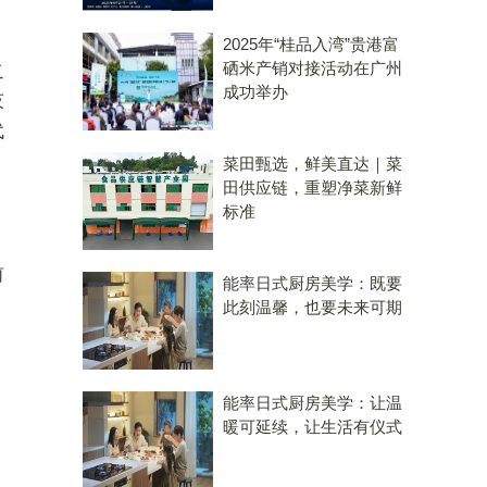
2025年“桂品入湾”贵港富
之
硒米产销对接活动在广州
成功举办
技
代
菜田甄选，鲜美直达｜菜
田供应链，重塑净菜新鲜
标准
、
前
能率日式厨房美学：既要
此刻温馨，也要未来可期
能率日式厨房美学：让温
暖可延续，让生活有仪式