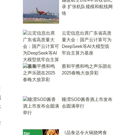
录 扩张机队规模和航线网
络
云宏信息出席广东省高质
量大会：国产云计算可为
DeepSeek等AI大模型筑
牢自主算力基座
蔡和平携和鸣之声乐团在
2025春晚大放异彩
创
信
睡渭SOD酱香酒上市发布
长
会圆满举行
全
《品食达令火锅烧烤食