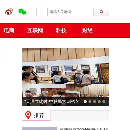
电商
互联网
科技
财经
峰
动力火车 × 广州草莓音乐节
预热：拒绝压力，和Z时代一
推荐
起现场「干翻老板」！
越捷航空2024年营收创纪