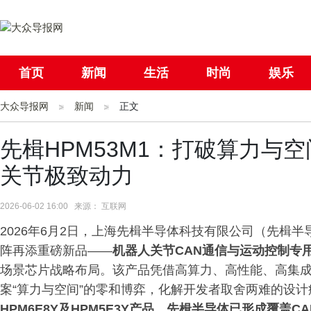
首页
新闻
生活
时尚
娱乐
大众导报网
社会
新闻
国际
正文
母婴
先楫HPM53M1：打破算力与
关节极致动力
2026-06-02 16:00 来源： 互联网
2026年6月2日，上海先楫半导体科技有限公司（先楫半导
阵再添重磅新品——
机器人关节CAN通信与运动控制专用M
场景芯片战略布局。该产品凭借高算力、高性能、高集
案“算力与空间”的零和博弈，化解开发者取舍两难的设计
HPM6E8Y及HPM5E3Y产品，先楫半导体已形成覆盖C